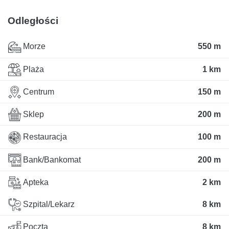
Odległości
Morze
550 m
Plaża
1 km
Centrum
150 m
Sklep
200 m
Restauracja
100 m
Bank/Bankomat
200 m
Apteka
2 km
Szpital/Lekarz
8 km
Poczta
8 km