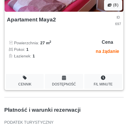
(8)
ID
Apartament Maya2
697
Cena
2
Powierzchnia:
27 m
Pokoi:
1
na żądanie
Łazienek:
1
CENNIK
DOSTĘPNOŚĆ
F/L MINUTE
Płatność i warunki rezerwacji
PODATEK TURYSTYCZNY