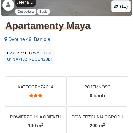
Jelena L .
(11)
Gospodarz
Basic
Apartamenty Maya
Dvorine 49, Banjole
CZY PRZEBYWAŁ TU?
NAPISZ RECENZJĘ!
KATEGORYZACJA
POJEMNOŚĆ
8
osób
POWIERZCHNIA OBIEKTU
POWIERZCHNIA OGRODU
2
2
100
m
200
m