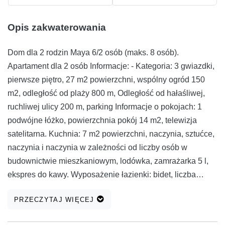
Opis zakwaterowania
Dom dla 2 rodzin Maya 6/2 osób (maks. 8 osób).
Apartament dla 2 osób Informacje: - Kategoria: 3 gwiazdki,
pierwsze piętro, 27 m2 powierzchni, wspólny ogród 150
m2, odległość od plaży 800 m, Odległość od hałaśliwej,
ruchliwej ulicy 200 m, parking Informacje o pokojach: 1
podwójne łóżko, powierzchnia pokój 14 m2, telewizja
satelitarna. Kuchnia: 7 m2 powierzchni, naczynia, sztućce,
naczynia i naczynia w zależności od liczby osób w
budownictwie mieszkaniowym, lodówka, zamrażarka 5 l,
ekspres do kawy. Wyposażenie łazienki: bidet, liczba
łazienek z prysznicem: 1 Apartment- dla 6 osób. Informacje
PRZECZYTAJ WIĘCEJ
Kategoria: 3 gwiazdki, na pierwszym planie, powierzchnia
100 m2, wspólny ogród 150 m2, odległość od plaży 800 m,