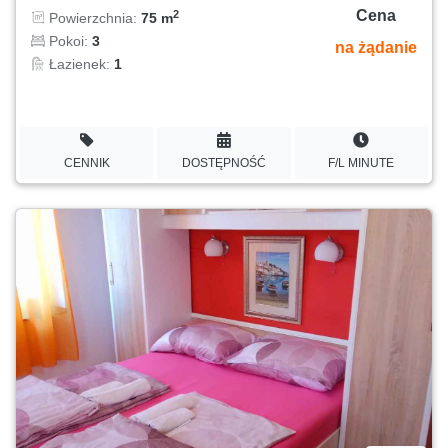
Cena
2
Powierzchnia:
75 m
Pokoi:
3
na żądanie
Łazienek:
1
CENNIK
DOSTĘPNOŚĆ
F/L MINUTE