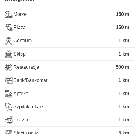
Morze
150 m
Plaża
150 m
Centrum
1 km
Sklep
1 km
Restauracja
500 m
Bank/Bankomat
1 km
Apteka
1 km
Szpital/Lekarz
1 km
Poczta
1 km
Stacja paliw
5 km