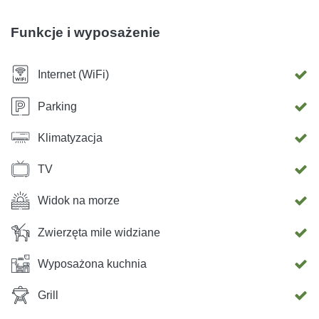
Copacabana oddalona jest od apartamentu o 1,4 km, a
Park Archeologiczny Salona – o 28 km. Najbliższe lotnisko
Funkcje i wyposażenie
znajduje się w Splicie, w odległości 8 km od apartamentu
Vujica, Okrug Gornji.
Internet (WiFi)
Parking
Klimatyzacja
TV
Widok na morze
Zwierzęta mile widziane
Wyposażona kuchnia
Grill