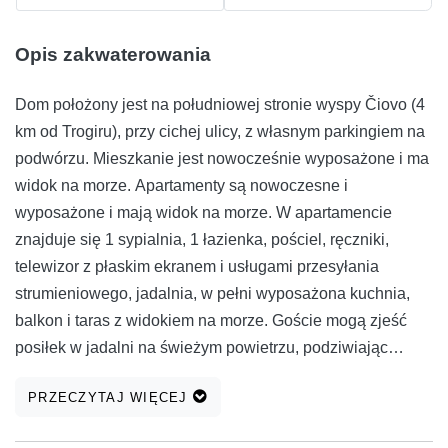
Opis zakwaterowania
Dom położony jest na południowej stronie wyspy Čiovo (4
km od Trogiru), przy cichej ulicy, z własnym parkingiem na
podwórzu. Mieszkanie jest nowocześnie wyposażone i ma
widok na morze. Apartamenty są nowoczesne i
wyposażone i mają widok na morze. W apartamencie
znajduje się 1 sypialnia, 1 łazienka, pościel, ręczniki,
telewizor z płaskim ekranem i usługami przesyłania
strumieniowego, jadalnia, w pełni wyposażona kuchnia,
balkon i taras z widokiem na morze. Goście mogą zjeść
posiłek w jadalni na świeżym powietrzu, podziwiając
widok na ogród. Aby zapewnić dodatkową prywatność,
PRZECZYTAJ WIĘCEJ
obiekt dysponuje oddzielnym wejściem. Jeśli wolisz nie
jeść poza domem, możesz skorzystać z grilla. Plaża