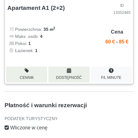
ID
Apartament A1 (2+2)
13352465
2
Powierzchnia:
35 m
Cena
Maks. osób:
4
60 €
-
85 €
Pokoi:
1
Łazienek:
1
CENNIK
DOSTĘPNOŚĆ
F/L MINUTE
Płatność i warunki rezerwacji
PODATEK TURYSTYCZNY
Wliczone w cenę