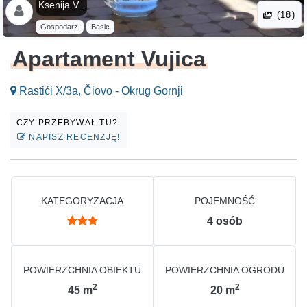
Ksenija V .
(18)
Gospodarz
Basic
Apartament Vujica
Rastići X/3a, Čiovo - Okrug Gornji
CZY PRZEBYWAŁ TU?
NAPISZ RECENZJĘ!
KATEGORYZACJA
POJEMNOŚĆ
4
osób
POWIERZCHNIA OBIEKTU
POWIERZCHNIA OGRODU
2
2
45
m
20
m