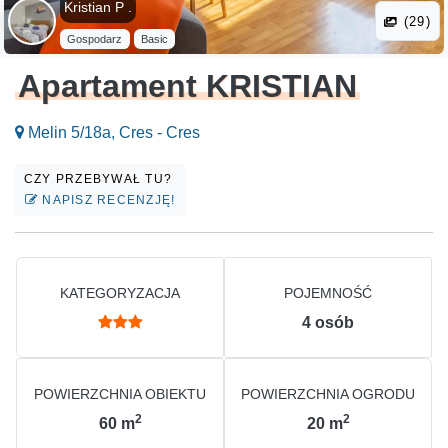
Kristian P .
(29)
Gospodarz
Basic
Apartament KRISTIAN
Melin 5/18a, Cres - Cres
CZY PRZEBYWAŁ TU?
NAPISZ RECENZJĘ!
KATEGORYZACJA
POJEMNOŚĆ
4
osób
POWIERZCHNIA OBIEKTU
POWIERZCHNIA OGRODU
2
2
60
m
20
m