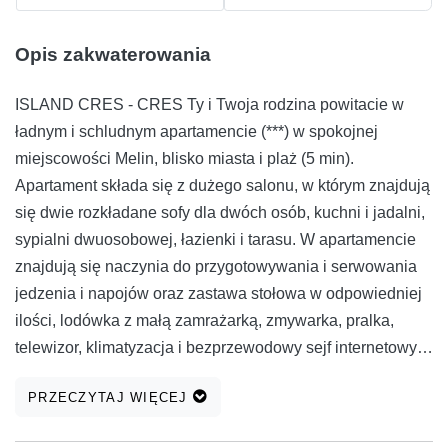
Opis zakwaterowania
ISLAND CRES - CRES Ty i Twoja rodzina powitacie w
ładnym i schludnym apartamencie (***) w spokojnej
miejscowości Melin, blisko miasta i plaż (5 min).
Apartament składa się z dużego salonu, w którym znajdują
się dwie rozkładane sofy dla dwóch osób, kuchni i jadalni,
sypialni dwuosobowej, łazienki i tarasu. W apartamencie
znajdują się naczynia do przygotowywania i serwowania
jedzenia i napojów oraz zastawa stołowa w odpowiedniej
ilości, lodówka z małą zamrażarką, zmywarka, pralka,
telewizor, klimatyzacja i bezprzewodowy sejf internetowy.
Sypialnia wyposażona jest w pościel i ręczniki. ISLAND
PRZECZYTAJ WIĘCEJ
CRES - CRES Ty i Twoja rodzina powitacie w ładnym i
schludnym apartamencie (***) w spokojnej miejscowości