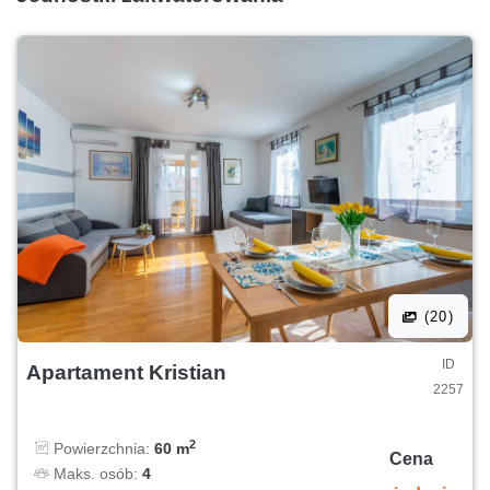
(20)
ID
Apartament Kristian
2257
2
Powierzchnia:
60 m
Cena
Maks. osób:
4