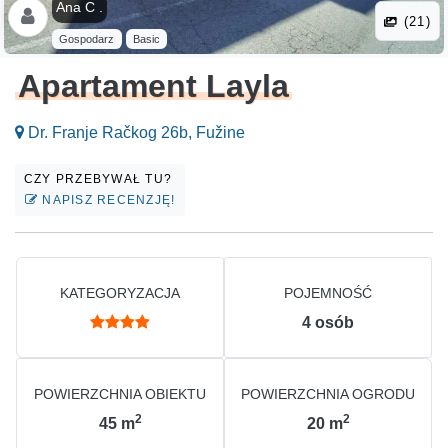
Ana C .
(21)
Gospodarz
Basic
Apartament Layla
Dr. Franje Račkog 26b, Fužine
CZY PRZEBYWAŁ TU?
NAPISZ RECENZJĘ!
KATEGORYZACJA
POJEMNOŚĆ
4
osób
POWIERZCHNIA OBIEKTU
POWIERZCHNIA OGRODU
2
2
45
m
20
m