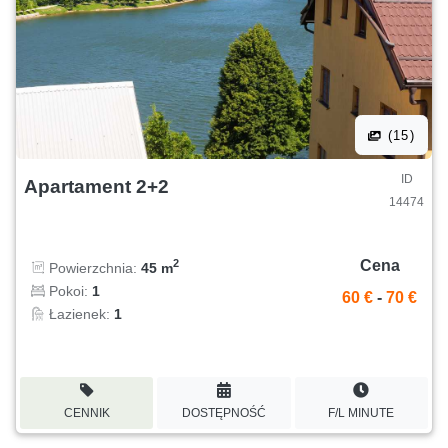
(15)
ID
Apartament 2+2
14474
Cena
2
Powierzchnia:
45 m
Pokoi:
1
60 €
-
70 €
Łazienek:
1
CENNIK
DOSTĘPNOŚĆ
F/L MINUTE