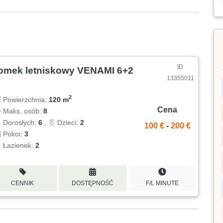
ID
omek letniskowy VENAMI 6+2
13355011
2
Powierzchnia:
120 m
Cena
Maks. osób:
8
Dorosłych:
6
,
Dzieci:
2
100 €
-
200 €
Pokoi:
3
Łazienek:
2
CENNIK
DOSTĘPNOŚĆ
F/L MINUTE