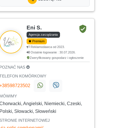
Eni S.
Agencja zarządzania
Premium
Reklamodawca od 2023.
Ostatnie logowanie : 30.07.2026.
Zweryfikowany gospodarz i ogłoszenie
POZNAĆ NAS
TELEFON KOMÓRKOWY
+38598723502
MÓWIMY
Chorwacki, Angielski, Niemiecki, Czeski,
Polski, Słowacki, Słoweński
STRONIE INTERNETOWEJ
via-solis.com/venami/