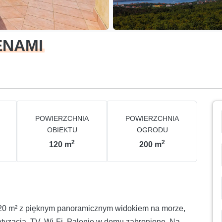
ENAMI
POWIERZCHNIA
POWIERZCHNIA
OBIEKTU
OGRODU
2
2
120
m
200
m
0 m² z pięknym panoramicznym widokiem na morze,
matyzacja, TV, Wi-Fi. Palenie w domu zabronione. Na