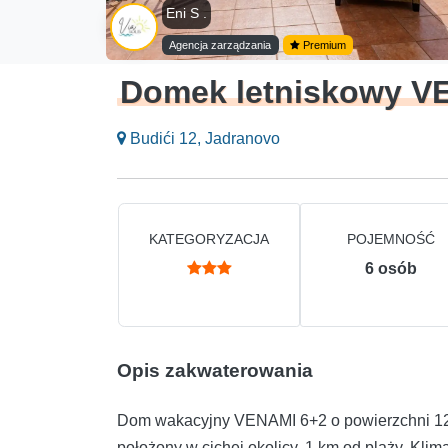
Eni S .
Agencja zarządzania
Premium
Domek letniskowy V
Budići 12, Jadranovo
KATEGORYZACJA
POJEMNOŚĆ
6
osób
Opis zakwaterowania
Dom wakacyjny VENAMI 6+2 o powierzchni 12
położony w cichej okolicy. 1 km od plaży. Kli