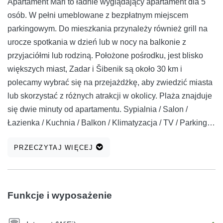
Apartament Mari to ładnie wyglądający apartament dla 5
osób. W pełni umeblowane z bezpłatnym miejscem
parkingowym. Do mieszkania przynależy również grill na
urocze spotkania w dzień lub w nocy na balkonie z
przyjaciółmi lub rodziną. Położone pośrodku, jest blisko
większych miast, Zadar i Šibenik są około 30 km i
polecamy wybrać się na przejażdżkę, aby zwiedzić miasta
lub skorzystać z różnych atrakcji w okolicy. Plaża znajduje
się dwie minuty od apartamentu. Sypialnia / Salon /
Łazienka / Kuchnia / Balkon / Klimatyzacja / TV / Parking /
Grill / Pościel i ręczniki
PRZECZYTAJ WIĘCEJ
Funkcje i wyposażenie