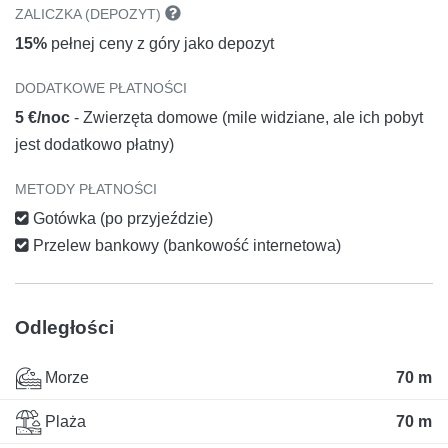
ZALICZKA (DEPOZYT)
15%
pełnej ceny z góry jako depozyt
DODATKOWE PŁATNOŚCI
5 €/noc
- Zwierzęta domowe (mile widziane, ale ich pobyt
jest dodatkowo płatny)
METODY PŁATNOŚCI
Gotówka (po przyjeździe)
Przelew bankowy (bankowość internetowa)
Odległości
Morze
70 m
Plaża
70 m