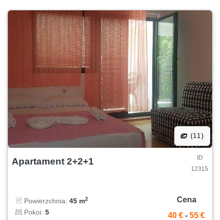
(11)
ID
Apartament 2+2+1
12315
Cena
2
Powierzchnia:
45 m
Pokoi:
5
40 €
-
55 €