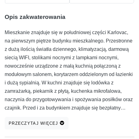
Opis zakwaterowania
Mieszkanie znajduje się w południowej części Karlovac,
na pierwszym piętrze budynku mieszkalnego. Przestronne
z dużą ilością światła dziennego, klimatyzacją, darmową
siecią WIFI, stolikami nocnymi z lampkami nocnymi,
nowocześnie urządzone z małą kuchnią połączoną z
modułowym salonem, korytarzem oddzielonym od łazienki
i dużą sypialnią. W kuchni znajduje się lodówka z
zamrażarką, piekarnik z płytą, kuchenka mikrofalowa,
naczynia do przygotowywania i spożywania posiłków oraz
czajnik. Przed i za budynkiem znajduje się bezpłatny
parking. Przy wejściu do apartamentu znajduje się zamek
PRZECZYTAJ WIĘCEJ
elektroniczny, na wejście do apartamentu posiadasz kod,
który otrzymujesz przy rezerwacji apartamentu i z kodem