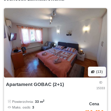
(13)
ID
Apartament GOBAC (2+1)
15333
2
Powierzchnia:
33 m
Cena
Maks. osób:
3