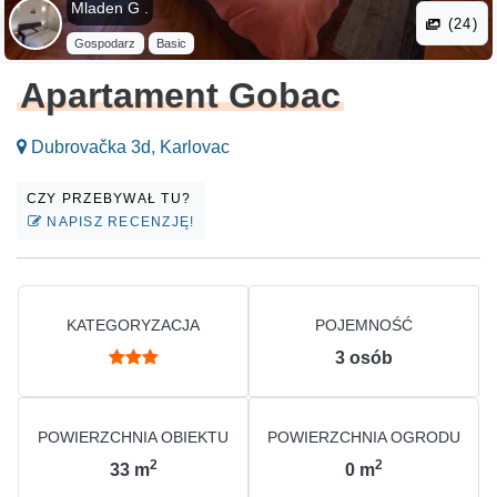
Mladen G .
(24)
Gospodarz
Basic
Apartament Gobac
Dubrovačka 3d, Karlovac
CZY PRZEBYWAŁ TU?
NAPISZ RECENZJĘ!
KATEGORYZACJA
POJEMNOŚĆ
3
osób
POWIERZCHNIA OBIEKTU
POWIERZCHNIA OGRODU
2
2
33
m
0
m