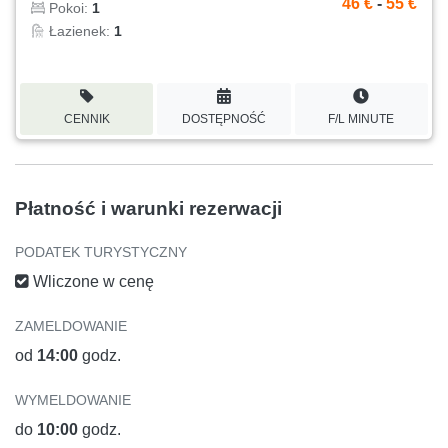
46 €
-
55 €
Pokoi:
1
Łazienek:
1
CENNIK
DOSTĘPNOŚĆ
F/L MINUTE
Płatność i warunki rezerwacji
PODATEK TURYSTYCZNY
Wliczone w cenę
ZAMELDOWANIE
od
14:00
godz.
WYMELDOWANIE
do
10:00
godz.