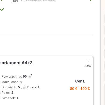
ID
partament A4+2
4497
2
Powierzchnia:
90 m
Cena
Maks. osób:
6
Dorosłych:
5
,
Dzieci:
1
80 €
-
100 €
Pokoi:
2
Łazienek:
1