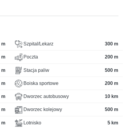
 m
Szpital/Lekarz
300 m
 m
Poczta
200 m
 m
Stacja paliw
500 m
 m
Boiska sportowe
200 m
 m
Dworzec autobusowy
10 km
 m
Dworzec kolejowy
500 m
 m
Lotnisko
5 km