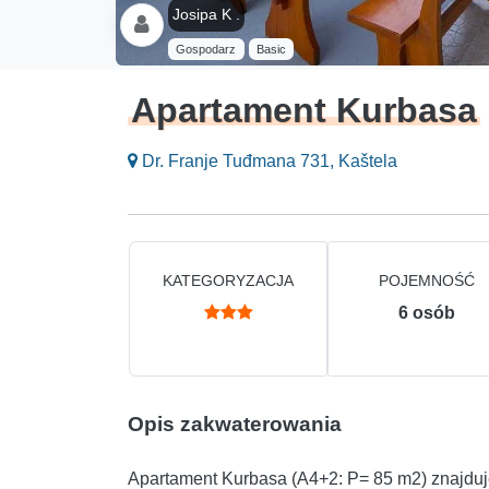
Josipa K .
Gospodarz
Basic
Apartament Kurbasa
Dr. Franje Tuđmana 731, Kaštela
KATEGORYZACJA
POJEMNOŚĆ
6
osób
Opis zakwaterowania
Apartament Kurbasa (A4+2: P= 85 m2) znajduje