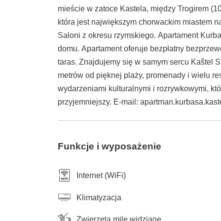
mieście w zatoce Kastela, między Trogirem (1
która jest największym chorwackim miastem na
Saloni z okresu rzymskiego. Apartament Kurba
domu. Apartament oferuje bezpłatny bezprzewod
taras. Znajdujemy się w samym sercu Kaštel S
metrów od pięknej plaży, promenady i wielu rest
wydarzeniami kulturalnymi i rozrywkowymi, któ
przyjemniejszy. E-mail: apartman.kurbasa.ka
Funkcje i wyposażenie
Internet (WiFi)
Klimatyzacja
Zwierzęta mile widziane