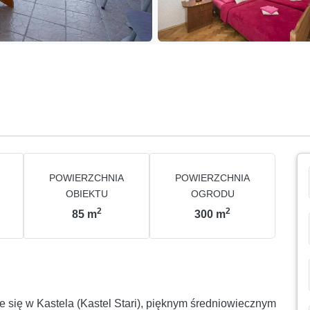
POWIERZCHNIA
POWIERZCHNIA
OBIEKTU
OGRODU
2
2
85
m
300
m
 się w Kastela (Kastel Stari), pięknym średniowiecznym