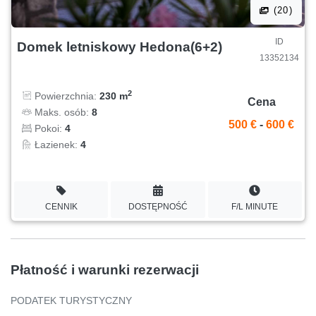
(20)
ID
Domek letniskowy Hedona(6+2)
13352134
2
Powierzchnia:
230 m
Cena
Maks. osób:
8
500 €
-
600 €
Pokoi:
4
Łazienek:
4
CENNIK
DOSTĘPNOŚĆ
F/L MINUTE
Płatność i warunki rezerwacji
PODATEK TURYSTYCZNY