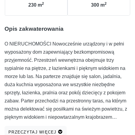
2
2
230
m
300
m
Opis zakwaterowania
O NIERUCHOMOŚCI Nowocześnie urządzony i w pełni
wyposażony dom zapewniający bezkompromisową
przyjemność. Przestrzeń wewnętrzna obejmuje trzy
sypialnie na piętrze, z łazienkami i pięknym widokiem na
morze lub las. Na parterze znajduje się salon, jadalnia,
duża kuchnia wyposażona we wszystkie niezbędne
sprzęty, łazienka, pralnia oraz pokój dziecięcy z pokojem
zabaw. Parter przechodzi na przestronny taras, na którym
można delektować się posiłkami na świeżym powietrzu, z
pięknym widokiem i niepowtarzalnym krajobrazem
dźwiękowym zapewnianym przez świerszcze i ptaki. Na
PRZECZYTAJ WIĘCEJ
terenie obiektu znajduje się także basen przeciwprądowy z