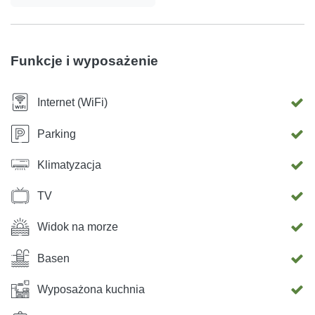
wanną z hydromasażem dla 6 osób oraz miejsce do
opalania. Dom otoczony jest ogrodem, w którym każdy
znajdzie coś dla siebie. Willa Hedona jest całkowicie do
Funkcje i wyposażenie
Państwa dyspozycji.
Internet (WiFi)
Parking
Klimatyzacja
TV
Widok na morze
Basen
Wyposażona kuchnia