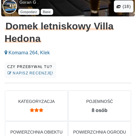
Goran G .
(18)
Gospodarz
Basic
Domek letniskowy Villa
Hedona
Komarna 264, Klek
CZY PRZEBYWAŁ TU?
NAPISZ RECENZJĘ!
KATEGORYZACJA
POJEMNOŚĆ
8
osób
POWIERZCHNIA OBIEKTU
POWIERZCHNIA OGRODU