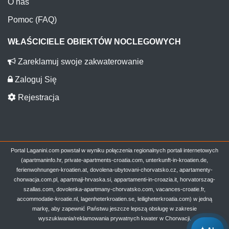
O nas
Pomoc (FAQ)
WŁAŚCICIELE OBIEKTÓW NOCLEGOWYCH
Zareklamuj swoje zakwaterowanie
Zaloguj Się
Rejestracja
Portal Laganini.com powstał w wyniku połączenia regionalnych portali internetowych
(apartmaninfo.hr, private-apartments-croatia.com, unterkunft-in-kroatien.de,
ferienwohnungen-kroatien.at, dovolena-ubytovani-chorvatsko.cz, apartamenty-
chorwacja.com.pl, apartmaji-hrvaska.si, appartamenti-in-croazia.it, horvatorszag-
szallas.com, dovolenka-apartmany-chorvatsko.com, vacances-croatie.fr,
accommodatie-kroatie.nl, lagenheterkroatien.se, leiligheterkroatia.com) w jedną
markę, aby zapewnić Państwu jeszcze lepszą obsługę w zakresie
wyszukiwania/reklamowania prywatnych kwater w Chorwacji.