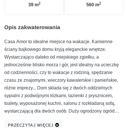
2
2
39
m
560
m
Opis zakwaterowania
Casa Amor to idealne miejsce na wakacje. Kamienne
ściany bajkowego domu kryją eleganckie wnętrze.
Wystarczająco daleko od miejskiego zgiełku, a
jednocześnie blisko morza i gór, jest idealny na ucieczkę
od codzienności, czy to wakacje z rodziną, spędzanie
czasu ze znajomymi, wieczory kawalerskie i panieńskie,
różne imprezy... Dom składa się z dwóch oddzielnych
sypialni z podwójnymi łóżkami, łazienki z prysznicem,
toalety, wyposażonej kuchni, salonu z rozkładaną sofą,
wystarczającą dla dwóch osób. Duży ogrodzony ogród
gwarantuje dyskrecję, a także jest przyjazny dla zwierząt.
PRZECZYTAJ WIĘCEJ
Można odpocząć przy basenie, zrelaksować się na