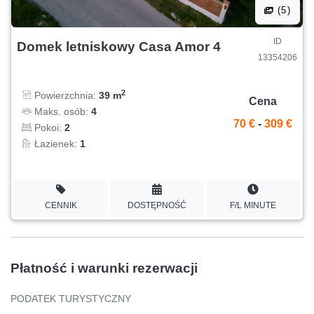
(5)
ID
Domek letniskowy Casa Amor 4
13354206
2
Powierzchnia:
39 m
Cena
Maks. osób:
4
70 €
-
309 €
Pokoi:
2
Łazienek:
1
CENNIK
DOSTĘPNOŚĆ
F/L MINUTE
Płatność i warunki rezerwacji
PODATEK TURYSTYCZNY