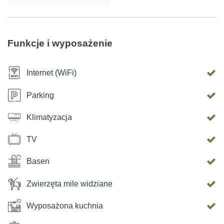
huśtawkach i spędzić czas ze znajomymi przy grillu,
czajniku lub pece.
Funkcje i wyposażenie
Internet (WiFi)
Parking
Klimatyzacja
TV
Basen
Zwierzęta mile widziane
Wyposażona kuchnia