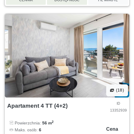
(18)
ID
Apartament 4 TT (4+2)
13352939
2
Powierzchnia:
56 m
Cena
Maks. osób:
6