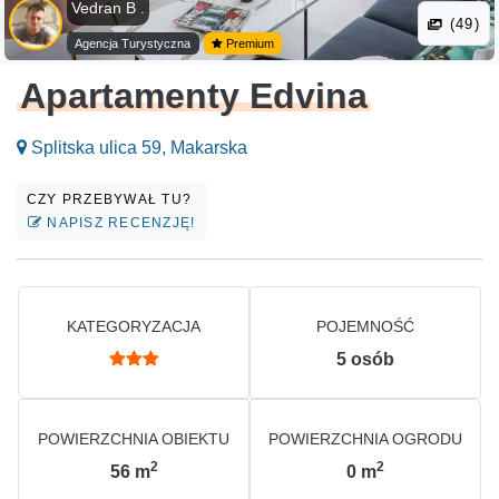
Vedran B .
(49)
Agencja Turystyczna
Premium
Apartamenty Edvina
Splitska ulica 59, Makarska
CZY PRZEBYWAŁ TU?
NAPISZ RECENZJĘ!
KATEGORYZACJA
POJEMNOŚĆ
5
osób
POWIERZCHNIA OBIEKTU
POWIERZCHNIA OGRODU
2
2
56
m
0
m