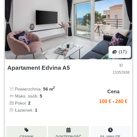
(17)
ID
Apartament Edvina A5
13352938
2
Powierzchnia:
56 m
Cena
Maks. osób:
5
100 €
-
240 €
Pokoi:
2
Łazienek:
1
CENNIK
DOSTĘPNOŚĆ
F/L MINUTE