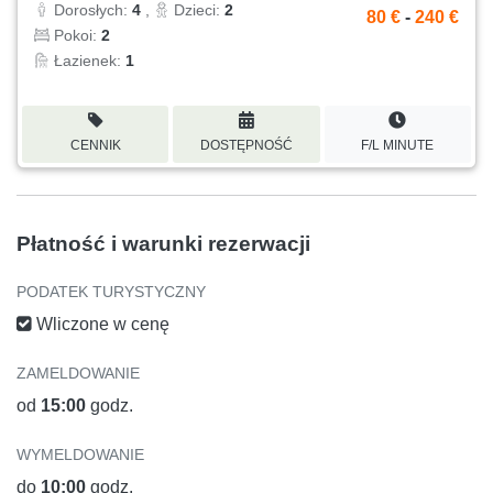
Dorosłych:
4
,
Dzieci:
2
80 €
-
240 €
Pokoi:
2
Łazienek:
1
CENNIK
DOSTĘPNOŚĆ
F/L MINUTE
Płatność i warunki rezerwacji
PODATEK TURYSTYCZNY
Wliczone w cenę
ZAMELDOWANIE
od
15:00
godz.
WYMELDOWANIE
do
10:00
godz.