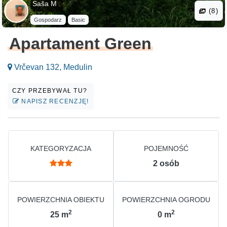
Saša M .
(8)
Gospodarz
Basic
Apartament Green
Vrčevan 132, Medulin
CZY PRZEBYWAŁ TU?
NAPISZ RECENZJĘ!
KATEGORYZACJA
POJEMNOŚĆ
2
osób
POWIERZCHNIA OBIEKTU
POWIERZCHNIA OGRODU
2
2
25
m
0
m