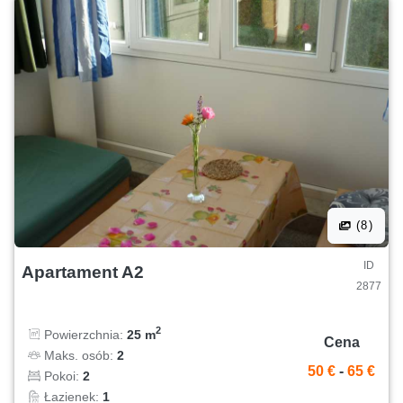
(8)
ID
Apartament A2
2877
2
Powierzchnia:
25 m
Cena
Maks. osób:
2
50 €
-
65 €
Pokoi:
2
Łazienek:
1