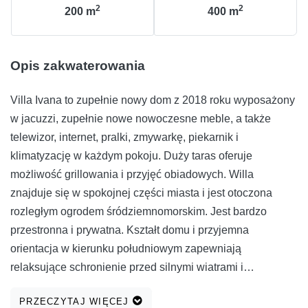
2
2
200
m
400
m
Opis zakwaterowania
Villa Ivana to zupełnie nowy dom z 2018 roku wyposażony
w jacuzzi, zupełnie nowe nowoczesne meble, a także
telewizor, internet, pralki, zmywarkę, piekarnik i
klimatyzację w każdym pokoju. Duży taras oferuje
możliwość grillowania i przyjęć obiadowych. Willa
znajduje się w spokojnej części miasta i jest otoczona
rozległym ogrodem śródziemnomorskim. Jest bardzo
przestronna i prywatna. Kształt domu i przyjemna
orientacja w kierunku południowym zapewniają
relaksujące schronienie przed silnymi wiatrami i
nieprzyjemnymi temperaturami, dzięki czemu jest to
PRZECZYTAJ WIĘCEJ
idealny dom wakacyjny przez cały rok. Goście będą mogli