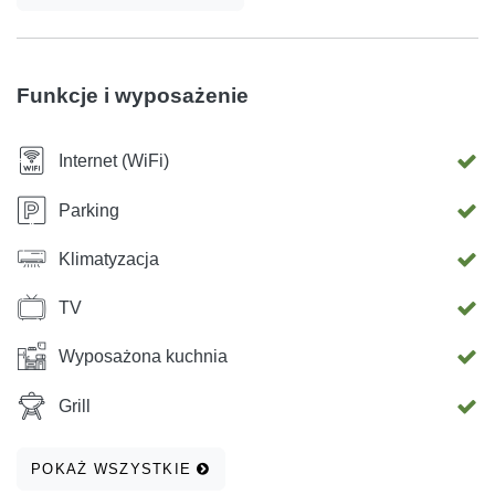
cieszyć się wygodnymi przestrzeniami mieszkalnymi,
prywatnym ogrodem i naturalnym otoczeniem.
Nieruchomość zapewnia również własne bezpłatne
Funkcje i wyposażenie
miejsce parkingowe. Villa Ivana znajduje się zaledwie 5
minut spacerem od restauracji i sklepów oraz 8 minut od
Internet (WiFi)
wybrzeża i centrum Medulinu.
Parking
Klimatyzacja
TV
Wyposażona kuchnia
Grill
POKAŻ WSZYSTKIE