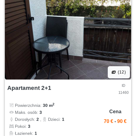
(12)
ID
Apartament 2+1
11460
2
Powierzchnia:
30 m
Cena
Maks. osób:
3
Dorosłych:
2
,
Dzieci:
1
70 €
-
90 €
Pokoi:
3
Łazienek:
1