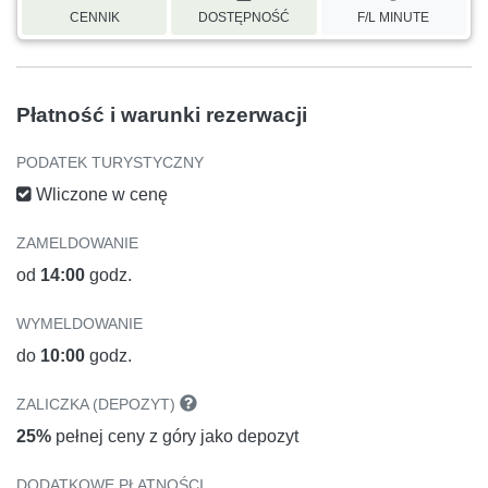
CENNIK
DOSTĘPNOŚĆ
F/L MINUTE
Płatność i warunki rezerwacji
PODATEK TURYSTYCZNY
Wliczone w cenę
ZAMELDOWANIE
od
14:00
godz.
WYMELDOWANIE
do
10:00
godz.
ZALICZKA (DEPOZYT)
25%
pełnej ceny z góry jako depozyt
DODATKOWE PŁATNOŚCI