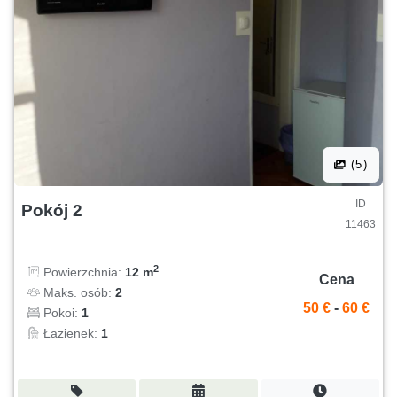
(5)
ID
Pokój 2
11463
2
Powierzchnia:
12 m
Cena
Maks. osób:
2
50 €
-
60 €
Pokoi:
1
Łazienek:
1