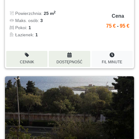
2
Powierzchnia:
25 m
Cena
Maks. osób:
3
75 €
-
95 €
Pokoi:
1
Łazienek:
1
CENNIK
DOSTĘPNOŚĆ
F/L MINUTE