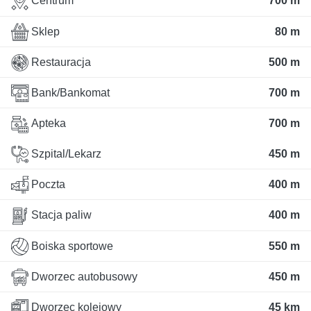
Centrum
700 m
Sklep
80 m
Restauracja
500 m
Bank/Bankomat
700 m
Apteka
700 m
Szpital/Lekarz
450 m
Poczta
400 m
Stacja paliw
400 m
Boiska sportowe
550 m
Dworzec autobusowy
450 m
Dworzec kolejowy
45 km