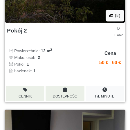
(8)
ID
Pokój 2
11462
2
Powierzchnia:
12 m
Cena
Maks. osób:
2
50 €
-
60 €
Pokoi:
1
Łazienek:
1
CENNIK
DOSTĘPNOŚĆ
F/L MINUTE