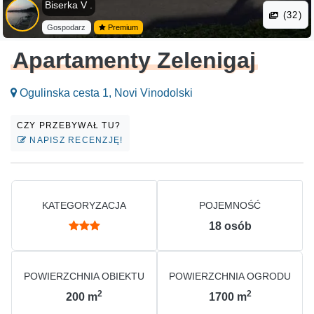
Biserka V .
(32)
Gospodarz
Premium
Apartamenty Zelenigaj
Ogulinska cesta 1, Novi Vinodolski
CZY PRZEBYWAŁ TU?
NAPISZ RECENZJĘ!
KATEGORYZACJA
POJEMNOŚĆ
18
osób
POWIERZCHNIA OBIEKTU
POWIERZCHNIA OGRODU
2
2
200
m
1700
m