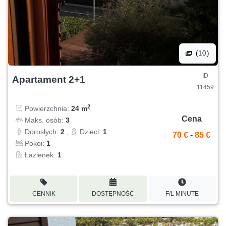
(10)
ID
Apartament 2+1
11459
2
Powierzchnia:
24 m
Cena
Maks. osób:
3
Dorosłych:
2
,
Dzieci:
1
70 €
-
85 €
Pokoi:
1
Łazienek:
1
CENNIK
DOSTĘPNOŚĆ
F/L MINUTE