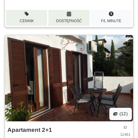
CENNIK
DOSTĘPNOŚĆ
F/L MINUTE
(12)
ID
Apartament 2+1
11461