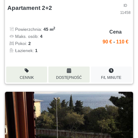
ID
Apartament 2+2
11458
2
Powierzchnia:
45 m
Cena
Maks. osób:
4
90 €
-
110 €
Pokoi:
2
Łazienek:
1
CENNIK
DOSTĘPNOŚĆ
F/L MINUTE