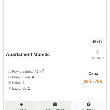
(6)
ID
Apartament Munitic
13353483
2
Powierzchnia:
45 m
Cena
Maks. osób:
4
50 €
-
75 €
Pokoi:
2
Łazienek:
1
CENNIK
DOSTĘPNOŚĆ
F/L MINUTE