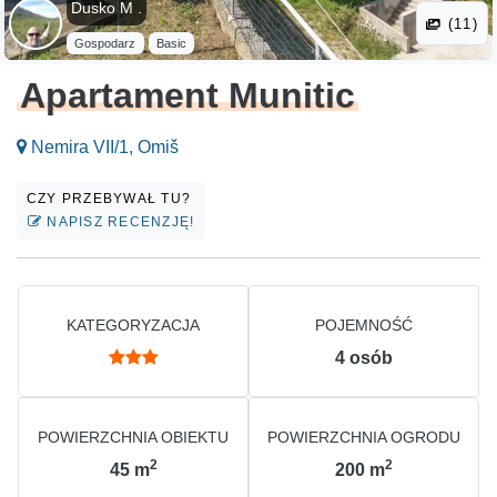
Dusko M .
(11)
Gospodarz
Basic
Apartament Munitic
Nemira VII/1, Omiš
CZY PRZEBYWAŁ TU?
NAPISZ RECENZJĘ!
KATEGORYZACJA
POJEMNOŚĆ
4
osób
POWIERZCHNIA OBIEKTU
POWIERZCHNIA OGRODU
2
2
45
m
200
m