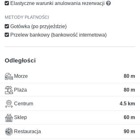
Elastyczne warunki anulowania rezerwacji
METODY PŁATNOŚCI
Gotówka (po przyjeździe)
Przelew bankowy (bankowość internetowa)
Odległości
Morze
80 m
Plaża
80 m
Centrum
4.5 km
Sklep
60 m
Restauracja
90 m