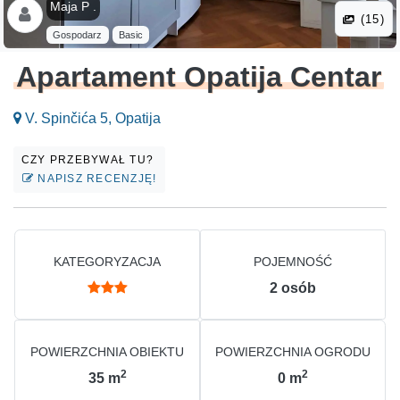
Maja P .
(15)
Gospodarz
Basic
Apartament Opatija Centar
V. Spinčića 5, Opatija
CZY PRZEBYWAŁ TU?
NAPISZ RECENZJĘ!
KATEGORYZACJA
POJEMNOŚĆ
2
osób
POWIERZCHNIA OBIEKTU
POWIERZCHNIA OGRODU
2
2
35
m
0
m