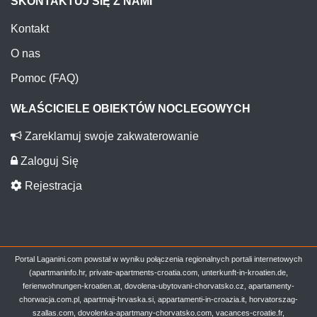
SKONTAKTUJ SIĘ Z NAMI
Kontakt
O nas
Pomoc (FAQ)
WŁAŚCICIELE OBIEKTÓW NOCLEGOWYCH
Zareklamuj swoje zakwaterowanie
Zaloguj Się
Rejestracja
Portal Laganini.com powstał w wyniku połączenia regionalnych portali internetowych
(apartmaninfo.hr, private-apartments-croatia.com, unterkunft-in-kroatien.de,
ferienwohnungen-kroatien.at, dovolena-ubytovani-chorvatsko.cz, apartamenty-
chorwacja.com.pl, apartmaji-hrvaska.si, appartamenti-in-croazia.it, horvatorszag-
szallas.com, dovolenka-apartmany-chorvatsko.com, vacances-croatie.fr,