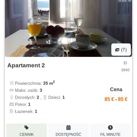
(7)
ID
Apartament 2
3940
2
Powierzchnia:
35 m
Cena
Maks. osób:
3
Dorosłych:
2
,
Dzieci:
1
85 €
-
85 €
Pokoi:
1
Łazienek:
1
CENNIK
DOSTĘPNOŚĆ
F/L MINUTE