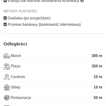
Elastyczne warunki anulowania rezerwacji
METODY PŁATNOŚCI
Gotówka (po przyjeździe)
Przelew bankowy (bankowość internetowa)
Odległości
Morze
300 m
Plaża
350 m
Centrum
10 m
Sklep
10 m
Restauracja
50 m