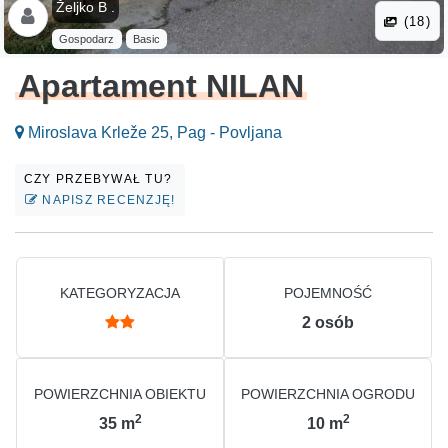
Željko B .
(18)
Gospodarz
Basic
Apartament NILAN
Miroslava Krleže 25, Pag - Povljana
CZY PRZEBYWAŁ TU?
NAPISZ RECENZJĘ!
KATEGORYZACJA
POJEMNOŚĆ
2
osób
POWIERZCHNIA OBIEKTU
POWIERZCHNIA OGRODU
2
2
35
m
10
m