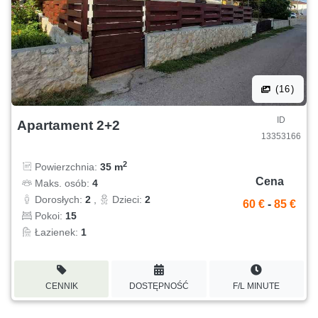
(16)
ID
Apartament 2+2
13353166
2
Powierzchnia:
35 m
Cena
Maks. osób:
4
Dorosłych:
2
,
Dzieci:
2
60 €
-
85 €
Pokoi:
15
Łazienek:
1
CENNIK
DOSTĘPNOŚĆ
F/L MINUTE