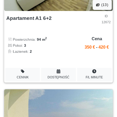
(13)
ID
Apartament A1 6+2
12672
Cena
2
Powierzchnia:
94 m
Pokoi:
3
350 €
-
420 €
Łazienek:
2
CENNIK
DOSTĘPNOŚĆ
F/L MINUTE