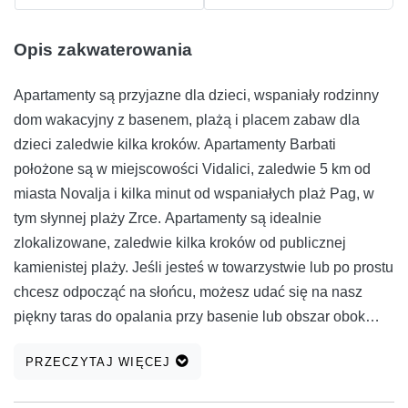
Opis zakwaterowania
Apartamenty są przyjazne dla dzieci, wspaniały rodzinny
dom wakacyjny z basenem, plażą i placem zabaw dla
dzieci zaledwie kilka kroków. Apartamenty Barbati
położone są w miejscowości Vidalici, zaledwie 5 km od
miasta Novalja i kilka minut od wspaniałych plaż Pag, w
tym słynnej plaży Zrce. Apartamenty są idealnie
zlokalizowane, zaledwie kilka kroków od publicznej
kamienistej plaży. Jeśli jesteś w towarzystwie lub po prostu
chcesz odpocząć na słońcu, możesz udać się na nasz
piękny taras do opalania przy basenie lub obszar obok
plaży z bezpłatnymi leżakami i parasolami oraz wieloma
PRZECZYTAJ WIĘCEJ
innymi udogodnieniami, aby zapewnić, że będziesz mieć
wspaniały czas tutaj. Basen ma wysuwaną przezroczystą