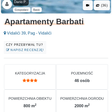
Dario P .
(36)
Gospodarz
Basic
Apartamenty Barbati
Vidalići 39, Pag - Vidalići
CZY PRZEBYWAŁ TU?
NAPISZ RECENZJĘ!
KATEGORYZACJA
POJEMNOŚĆ
46
osób
POWIERZCHNIA OBIEKTU
POWIERZCHNIA OGRODU
2
2
800
m
2000
m