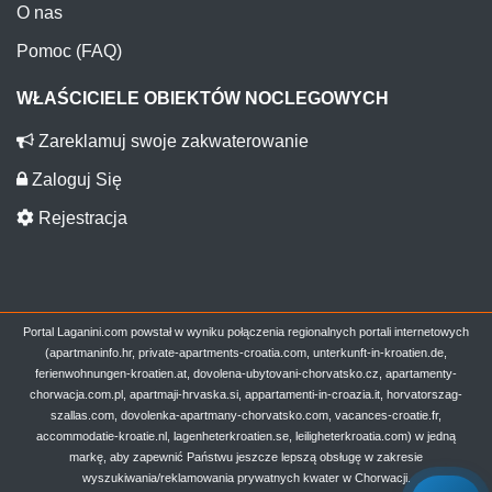
O nas
Pomoc (FAQ)
WŁAŚCICIELE OBIEKTÓW NOCLEGOWYCH
Zareklamuj swoje zakwaterowanie
Zaloguj Się
Rejestracja
Portal Laganini.com powstał w wyniku połączenia regionalnych portali internetowych
(apartmaninfo.hr, private-apartments-croatia.com, unterkunft-in-kroatien.de,
ferienwohnungen-kroatien.at, dovolena-ubytovani-chorvatsko.cz, apartamenty-
chorwacja.com.pl, apartmaji-hrvaska.si, appartamenti-in-croazia.it, horvatorszag-
szallas.com, dovolenka-apartmany-chorvatsko.com, vacances-croatie.fr,
accommodatie-kroatie.nl, lagenheterkroatien.se, leiligheterkroatia.com) w jedną
markę, aby zapewnić Państwu jeszcze lepszą obsługę w zakresie
wyszukiwania/reklamowania prywatnych kwater w Chorwacji.