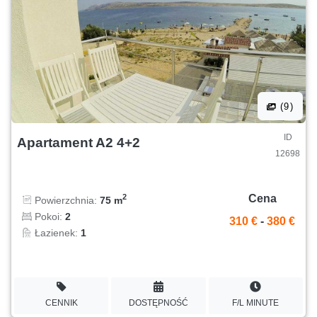
(9)
ID
Apartament A2 4+2
12698
Cena
2
Powierzchnia:
75 m
Pokoi:
2
310 €
-
380 €
Łazienek:
1
CENNIK
DOSTĘPNOŚĆ
F/L MINUTE