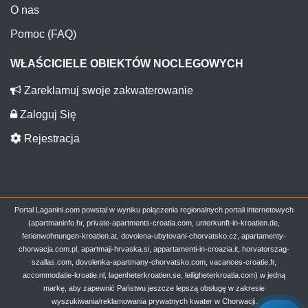
O nas
Pomoc (FAQ)
WŁAŚCICIELE OBIEKTÓW NOCLEGOWYCH
Zareklamuj swoje zakwaterowanie
Zaloguj Się
Rejestracja
Portal Laganini.com powstał w wyniku połączenia regionalnych portali internetowych
(apartmaninfo.hr, private-apartments-croatia.com, unterkunft-in-kroatien.de,
ferienwohnungen-kroatien.at, dovolena-ubytovani-chorvatsko.cz, apartamenty-
chorwacja.com.pl, apartmaji-hrvaska.si, appartamenti-in-croazia.it, horvatorszag-
szallas.com, dovolenka-apartmany-chorvatsko.com, vacances-croatie.fr,
accommodatie-kroatie.nl, lagenheterkroatien.se, leiligheterkroatia.com) w jedną
markę, aby zapewnić Państwu jeszcze lepszą obsługę w zakresie
wyszukiwania/reklamowania prywatnych kwater w Chorwacji.