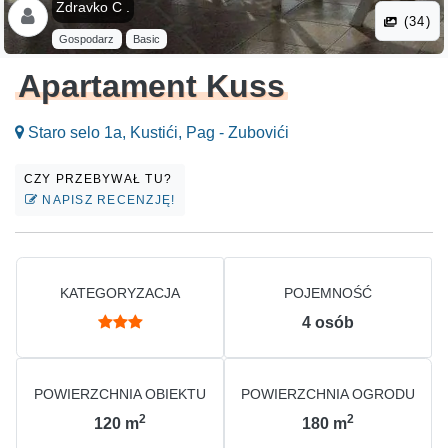
Zdravko C .
(34)
Gospodarz
Basic
Apartament Kuss
Staro selo 1a, Kustići, Pag - Zubovići
CZY PRZEBYWAŁ TU?
NAPISZ RECENZJĘ!
KATEGORYZACJA
POJEMNOŚĆ
4
osób
POWIERZCHNIA OBIEKTU
POWIERZCHNIA OGRODU
2
2
120
m
180
m