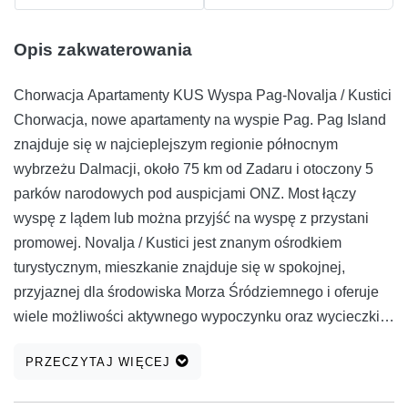
Opis zakwaterowania
Chorwacja Apartamenty KUS Wyspa Pag-Novalja / Kustici
Chorwacja, nowe apartamenty na wyspie Pag. Pag Island
znajduje się w najcieplejszym regionie północnym
wybrzeżu Dalmacji, około 75 km od Zadaru i otoczony 5
parków narodowych pod auspicjami ONZ. Most łączy
wyspę z lądem lub można przyjść na wyspę z przystani
promowej. Novalja / Kustici jest znanym ośrodkiem
turystycznym, mieszkanie znajduje się w spokojnej,
przyjaznej dla środowiska Morza Śródziemnego i oferuje
wiele możliwości aktywnego wypoczynku oraz wycieczki
do 5 parków narodowych. Wyspa rozrywki (plaża Zrće
PRZECZYTAJ WIĘCEJ
ludzie nazywają chorwacka Ibiza) oraz sportowe (ponad
200 km ścieżek rowerowych, szlaki turystyczne,