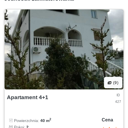
(9)
ID
Apartament 4+1
427
Cena
2
Powierzchnia:
40 m
Pokoi:
2