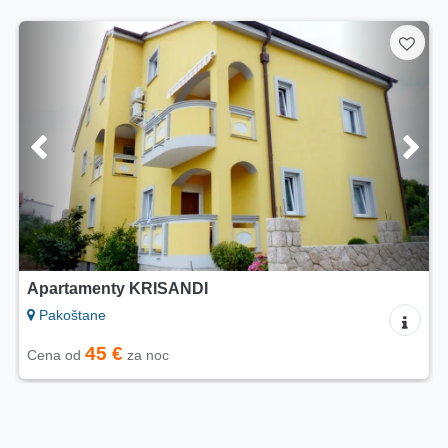
Apartamenty KRISANDI
Apa
Pa
Pakoštane
45 €
Cen
Cena od
za noc