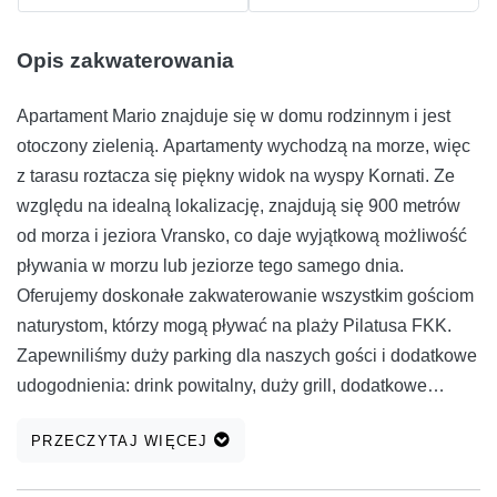
Opis zakwaterowania
Apartament Mario znajduje się w domu rodzinnym i jest
otoczony zielenią. Apartamenty wychodzą na morze, więc
z tarasu roztacza się piękny widok na wyspy Kornati. Ze
względu na idealną lokalizację, znajdują się 900 metrów
od morza i jeziora Vransko, co daje wyjątkową możliwość
pływania w morzu lub jeziorze tego samego dnia.
Oferujemy doskonałe zakwaterowanie wszystkim gościom
naturystom, którzy mogą pływać na plaży Pilatusa FKK.
Zapewniliśmy duży parking dla naszych gości i dodatkowe
udogodnienia: drink powitalny, duży grill, dodatkowe
prysznice zewnętrzne, ogrodzony ogród odpowiedni dla
PRZECZYTAJ WIĘCEJ
małych dzieci itp. Dla wszystkich naszych gości
rowerzystów istnieje idealna ścieżka rowerowa wokół