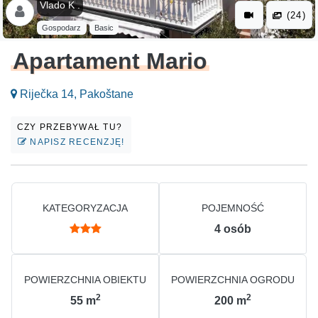
Vlado K .
(24)
Gospodarz
Basic
Apartament Mario
Riječka 14, Pakoštane
CZY PRZEBYWAŁ TU?
NAPISZ RECENZJĘ!
KATEGORYZACJA
POJEMNOŚĆ
4
osób
POWIERZCHNIA OBIEKTU
POWIERZCHNIA OGRODU
2
2
55
m
200
m