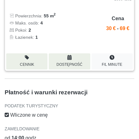
2
Powierzchnia:
55 m
Cena
Maks. osób:
4
30 €
-
69 €
Pokoi:
2
Łazienek:
1
CENNIK
DOSTĘPNOŚĆ
F/L MINUTE
Płatność i warunki rezerwacji
PODATEK TURYSTYCZNY
Wliczone w cenę
ZAMELDOWANIE
od
14:00
godz.