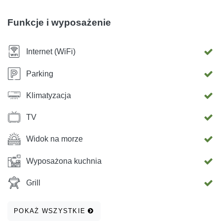
jeziora Vransko. Znajdujemy się zaledwie 2,5 km od Fun
Park Mirnovec., więc możemy zapewnić Ci wysokiej
Funkcje i wyposażenie
jakości zakwaterowanie, gdy zdecydujesz się odwiedzić
ten park
Internet (WiFi)
Parking
Klimatyzacja
TV
Widok na morze
Wyposażona kuchnia
Grill
POKAŻ WSZYSTKIE