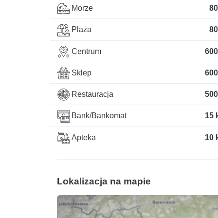
Morze
80
Plaża
80
Centrum
600
Sklep
600
Restauracja
500
Bank/Bankomat
15 
Apteka
10 
Lokalizacja na mapie