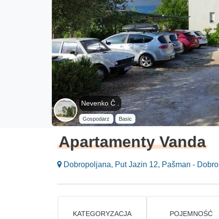
Nevenko Č .
Gospodarz
Basic
Apartamenty Vanda
Dobropoljana, Put Jazin 12, Pašman - Dobro
KATEGORYZACJA
POJEMNOŚĆ