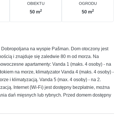
OBIEKTU
OGRODU
2
2
50
m
50
m
ci Dobropoljana na wyspie Pašman. Dom otoczony jest
ością i znajduje się zaledwie 80 m od morza. Na
owoczesne apartamenty: Vanda 1 (maks. 4 osoby) - na
idokiem na morze, klimatyzator Vanda 4 (maks. 4 osoby) -
orze i klimatyzacją. Vanda 5 (max. 4 osoby) - na 2.
zacją. Internet (Wi-Fi) jest dostępny bezpłatnie, można
wania dań mięsnych lub rybnych. Przed domem dostępny