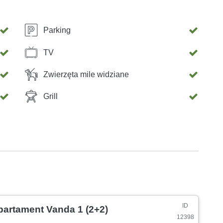
Parking
TV
Zwierzęta mile widziane
Grill
ID
partament Vanda 1 (2+2)
12398