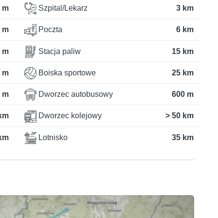
 m
Szpital/Lekarz
3 km
 m
Poczta
6 km
 m
Stacja paliw
15 km
 m
Boiska sportowe
25 km
 m
Dworzec autobusowy
600 m
km
Dworzec kolejowy
> 50 km
km
Lotnisko
35 km