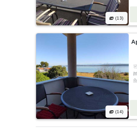
(13)
A
(14)