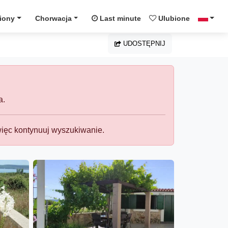
iony
Chorwacja
Last minute
Ulubione
UDOSTĘPNIJ
a.
więc kontynuuj wyszukiwanie.