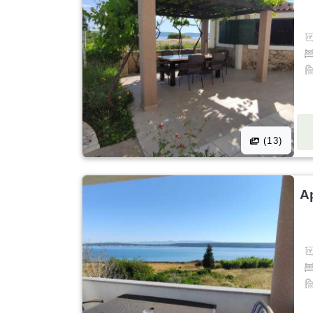
(13)
A