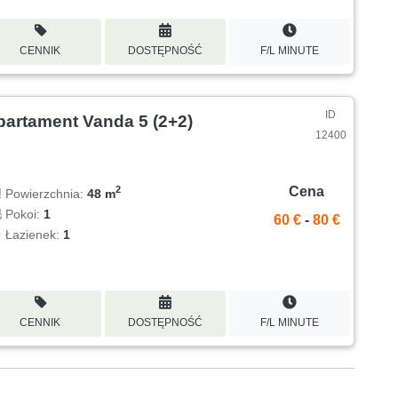
CENNIK
DOSTĘPNOŚĆ
F/L MINUTE
ID
partament Vanda 5 (2+2)
12400
Cena
2
Powierzchnia:
48 m
Pokoi:
1
60 €
-
80 €
Łazienek:
1
CENNIK
DOSTĘPNOŚĆ
F/L MINUTE