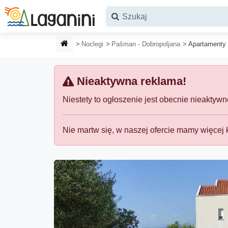
Przejdź do głównej treści
STRONA GŁÓWNA
Noclegi
Pašman - Dobropoljana
Apartamenty
Nieaktywna reklama!
Niestety to ogłoszenie jest obecnie nieaktyw
Nie martw się, w naszej ofercie mamy więcej