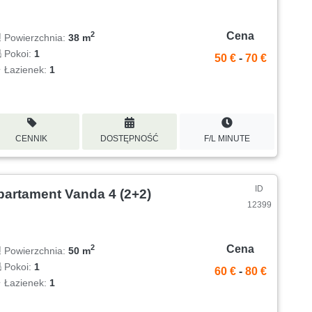
Cena
2
Powierzchnia:
38 m
Pokoi:
1
50 €
-
70 €
Łazienek:
1
CENNIK
DOSTĘPNOŚĆ
F/L MINUTE
ID
partament Vanda 4 (2+2)
12399
Cena
2
Powierzchnia:
50 m
Pokoi:
1
60 €
-
80 €
Łazienek:
1