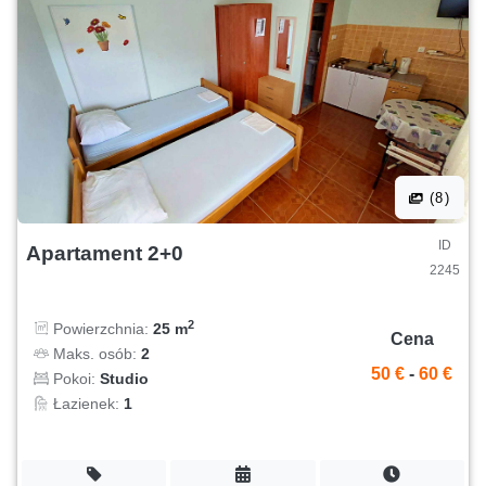
(8)
ID
Apartament 2+0
2245
2
Powierzchnia:
25 m
Cena
Maks. osób:
2
50 €
-
60 €
Pokoi:
Studio
Łazienek:
1