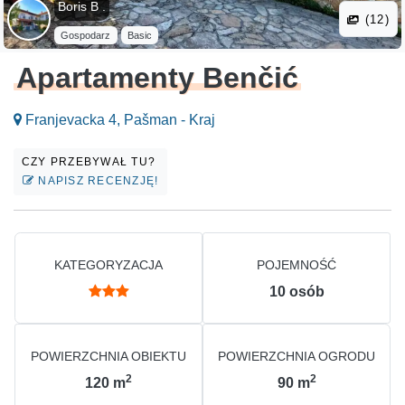
Boris B .
(12)
Gospodarz
Basic
Apartamenty Benčić
Franjevacka 4, Pašman - Kraj
CZY PRZEBYWAŁ TU?
NAPISZ RECENZJĘ!
KATEGORYZACJA
POJEMNOŚĆ
10
osób
POWIERZCHNIA OBIEKTU
POWIERZCHNIA OGRODU
2
2
120
m
90
m