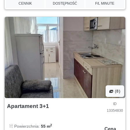
CENNIK
DOSTĘPNOŚĆ
F/L MINUTE
(8)
ID
Apartament 3+1
13354830
2
Powierzchnia:
55 m
Cena