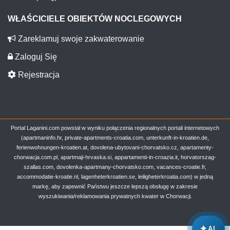
WŁAŚCICIELE OBIEKTÓW NOCLEGOWYCH
Zareklamuj swoje zakwaterowanie
Zaloguj Się
Rejestracja
Portal Laganini.com powstał w wyniku połączenia regionalnych portali internetowych
(apartmaninfo.hr, private-apartments-croatia.com, unterkunft-in-kroatien.de,
ferienwohnungen-kroatien.at, dovolena-ubytovani-chorvatsko.cz, apartamenty-
chorwacja.com.pl, apartmaji-hrvaska.si, appartamenti-in-croazia.it, horvatorszag-
szallas.com, dovolenka-apartmany-chorvatsko.com, vacances-croatie.fr,
accommodatie-kroatie.nl, lagenheterkroatien.se, leiligheterkroatia.com) w jedną
markę, aby zapewnić Państwu jeszcze lepszą obsługę w zakresie
wyszukiwania/reklamowania prywatnych kwater w Chorwacji.
✦
AI