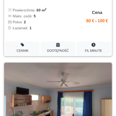
2
Powierzchnia:
60 m
Cena
Maks. osób:
5
80 €
-
100 €
Pokoi:
2
Łazienek:
1
CENNIK
DOSTĘPNOŚĆ
F/L MINUTE