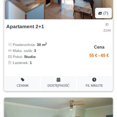
(7)
ID
Apartament 2+1
2244
2
Powierzchnia:
30 m
Cena
Maks. osób:
3
55 €
-
65 €
Pokoi:
Studio
Łazienek:
1
CENNIK
DOSTĘPNOŚĆ
F/L MINUTE