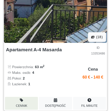
(18)
ID
Apartament A-4 Masarda
13353486
2
Powierzchnia:
63 m
Cena
Maks. osób:
4
60 €
-
140 €
Pokoi:
2
Łazienek:
1
CENNIK
DOSTĘPNOŚĆ
F/L MINUTE