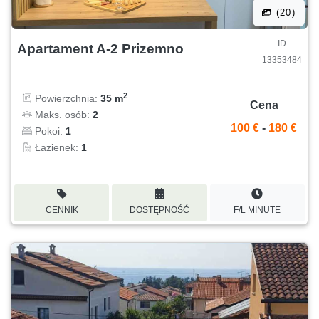
(20)
ID
Apartament A-2 Prizemno
13353484
2
Powierzchnia:
35 m
Cena
Maks. osób:
2
100 €
-
180 €
Pokoi:
1
Łazienek:
1
CENNIK
DOSTĘPNOŚĆ
F/L MINUTE