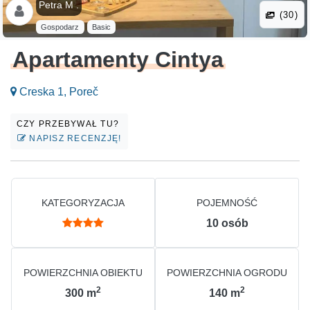
Petra M .
(30)
Gospodarz
Basic
Apartamenty Cintya
Creska 1, Poreč
CZY PRZEBYWAŁ TU?
NAPISZ RECENZJĘ!
KATEGORYZACJA
POJEMNOŚĆ
10
osób
POWIERZCHNIA OBIEKTU
POWIERZCHNIA OGRODU
2
2
300
m
140
m