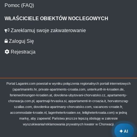
Pomoc (FAQ)
WŁAŚCICIELE OBIEKTÓW NOCLEGOWYCH
Zareklamuj swoje zakwaterowanie
Zaloguj Się
Rejestracja
Portal Laganini.com powstał w wyniku połączenia regionalnych portali internetowych
(apartmaninfo.hr, private-apartments-croatia.com, unterkunft-in-kroatien.de,
ferienwohnungen-kroatien.at, dovolena-ubytovani-chorvatsko.cz, apartamenty-
chorwacja.com.pl, apartmaji-hrvaska.si, appartamenti-in-croazia.it, horvatorszag-
szallas.com, dovolenka-apartmany-chorvatsko.com, vacances-croatie.fr,
accommodatie-kroatie.nl, lagenheterkroatien.se, leiligheterkroatia.com) w jedną
markę, aby zapewnić Państwu jeszcze lepszą obsługę w zakresie
wyszukiwania/reklamowania prywatnych kwater w Chorwacji.
✦
AI