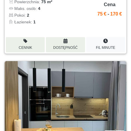
2
Powierzchnia:
75 m
Cena
Maks. osób:
4
75 €
-
170 €
Pokoi:
2
Łazienek:
1
CENNIK
DOSTĘPNOŚĆ
F/L MINUTE