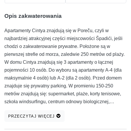
Opis zakwaterowania
Apartamenty Cintya znajdują się w Poreču, czyli w
najbardziej atrakcyjnej części miejscowości Špadići, jeśli
chodzi o zakwaterowanie prywatne. Położone są w
pierwszej strefie od morza, zaledwie 250 metrów od plaży.
W domu Cintya znajdują się 3 apartamenty o łącznej
pojemności 10 osób. Do wyboru są apartamenty A-4 (dla
maksymalnie 4 osób) lub A-2 (dla 2 osób). Przed domem
znajduje się prywatny parking. W promieniu 150-250
metrów znajdują się: supermarket, plaże, korty tenisowe,
szkoła windsurfingu, centrum odnowy biologicznej,
kawiarnia, cukiernia, aquapark, trampolina, wypożyczalnia
PRZECZYTAJ WIĘCEJ
rowerów, skuter wodny, minigolf oraz mnóstwo natury i
zieleni. Spadići to spokojna wioska, oddalona o