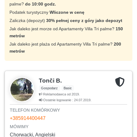
palme?
do 10:00 godz.
Podatek turystyczny
Wliczone w cenę
Zaliczka (depozyt)
30% pełnej ceny z góry jako depozyt
Jak daleko jest morze od Apartamenty Villa Tri palme?
150
metrów
Jak daleko jest plaża od Apartamenty Villa Tri palme?
200
metrów
Tonči B.
Gospodarz
Basic
Reklamodawca od 2019.
Ostatnie logowanie : 24.07.2019.
TELEFON KOMÓRKOWY
+385914400447
MÓWIMY
Chorwacki, Angielski