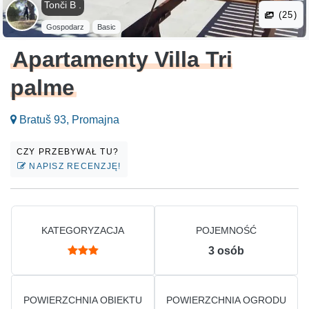
Tonči B .
(25)
Gospodarz
Basic
Apartamenty Villa Tri
palme
Bratuš 93, Promajna
CZY PRZEBYWAŁ TU?
NAPISZ RECENZJĘ!
KATEGORYZACJA
POJEMNOŚĆ
3
osób
POWIERZCHNIA OBIEKTU
POWIERZCHNIA OGRODU