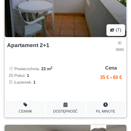
(7)
ID
Apartament 2+1
9880
Cena
2
Powierzchnia:
22 m
Pokoi:
1
35 €
-
60 €
Łazienek:
1
CENNIK
DOSTĘPNOŚĆ
F/L MINUTE