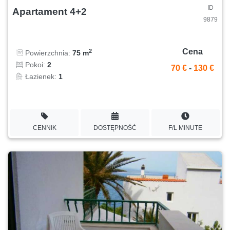
ID
Apartament 4+2
9879
Cena
2
Powierzchnia:
75 m
Pokoi:
2
70 €
-
130 €
Łazienek:
1
CENNIK
DOSTĘPNOŚĆ
F/L MINUTE