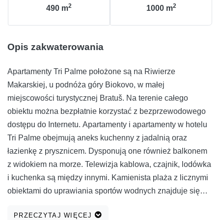
2
2
490
m
1000
m
Opis zakwaterowania
Apartamenty Tri Palme położone są na Riwierze
Makarskiej, u podnóża góry Biokovo, w małej
miejscowości turystycznej Bratuš. Na terenie całego
obiektu można bezpłatnie korzystać z bezprzewodowego
dostępu do Internetu. Apartamenty i apartamenty w hotelu
Tri Palme obejmują aneks kuchenny z jadalnią oraz
łazienkę z prysznicem. Dysponują one również balkonem
z widokiem na morze. Telewizja kablowa, czajnik, lodówka
i kuchenka są między innymi. Kamienista plaża z licznymi
obiektami do uprawiania sportów wodnych znajduje się
zaledwie 300 metrów od hotelu. Każdego dnia
PRZECZYTAJ WIĘCEJ
organizowane są wycieczki łodzią na Brač i Hvar. Latem