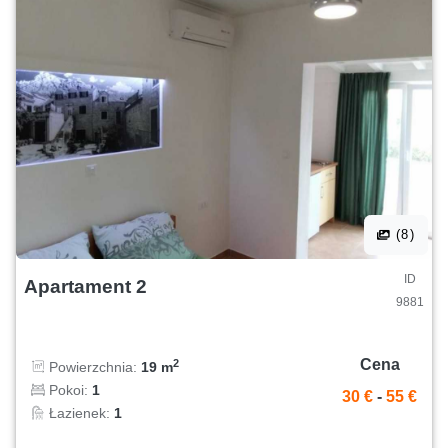
(8)
ID
Apartament 2
9881
Cena
2
Powierzchnia:
19 m
Pokoi:
1
30 €
-
55 €
Łazienek:
1