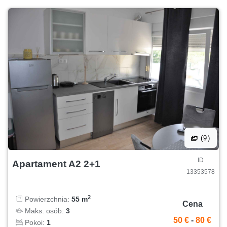
(9)
ID
Apartament A2 2+1
13353578
2
Powierzchnia:
55 m
Cena
Maks. osób:
3
50 €
-
80 €
Pokoi:
1