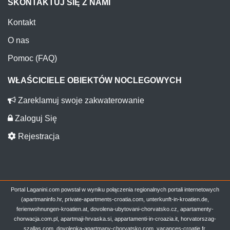
SKONTAKTUJ SIĘ Z NAMI
Kontakt
O nas
Pomoc (FAQ)
WŁAŚCICIELE OBIEKTÓW NOCLEGOWYCH
Zareklamuj swoje zakwaterowanie
Zaloguj Się
Rejestracja
Portal Laganini.com powstał w wyniku połączenia regionalnych portali internetowych
(apartmaninfo.hr, private-apartments-croatia.com, unterkunft-in-kroatien.de,
ferienwohnungen-kroatien.at, dovolena-ubytovani-chorvatsko.cz, apartamenty-
chorwacja.com.pl, apartmaji-hrvaska.si, appartamenti-in-croazia.it, horvatorszag-
szallas.com, dovolenka-apartmany-chorvatsko.com, vacances-croatie.fr,