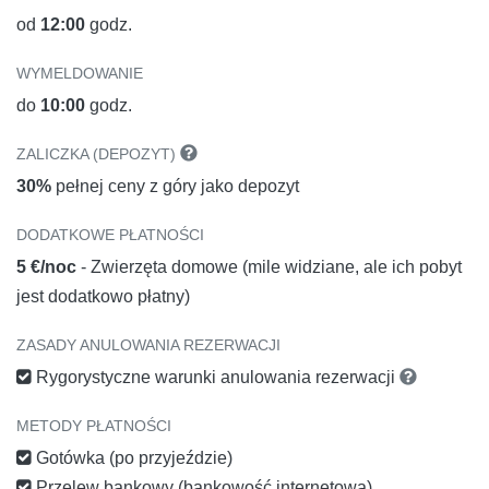
od
12:00
godz.
WYMELDOWANIE
do
10:00
godz.
ZALICZKA (DEPOZYT)
30%
pełnej ceny z góry jako depozyt
DODATKOWE PŁATNOŚCI
5 €/noc
- Zwierzęta domowe (mile widziane, ale ich pobyt
jest dodatkowo płatny)
ZASADY ANULOWANIA REZERWACJI
Rygorystyczne warunki anulowania rezerwacji
METODY PŁATNOŚCI
Gotówka (po przyjeździe)
Przelew bankowy (bankowość internetowa)