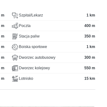
 m
Szpital/Lekarz
1 km
 m
Poczta
400 m
 m
Stacja paliw
350 m
 m
Boiska sportowe
1 km
 m
Dworzec autobusowy
300 m
 m
Dworzec kolejowy
550 m
 m
Lotnisko
15 km