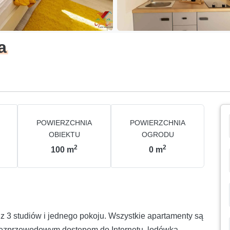
a
POWIERZCHNIA
POWIERZCHNIA
OBIEKTU
OGRODU
2
2
100
m
0
m
 3 studiów i jednego pokoju. Wszystkie apartamenty są
ezprzewodowym dostępem do Internetu, lodówką,