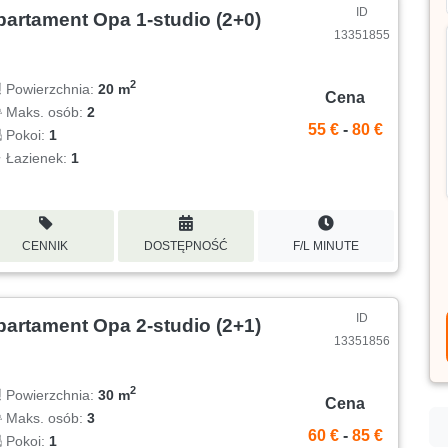
ID
partament Opa 1-studio (2+0)
13351855
2
Powierzchnia:
20 m
Cena
Maks. osób:
2
55 €
-
80 €
Pokoi:
1
Łazienek:
1
CENNIK
DOSTĘPNOŚĆ
F/L MINUTE
ID
partament Opa 2-studio (2+1)
13351856
2
Powierzchnia:
30 m
Cena
Maks. osób:
3
60 €
-
85 €
Pokoi:
1