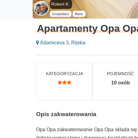
Robert K .
Gospodarz
Basic
Apartamenty Opa Op
Adamiceva 3, Rijeka
KATEGORYZACJA
POJEMNOŚĆ
10
osób
Opis zakwaterowania
Opa Opa zakwaterowanie Opa Opa składa się z
dobrze wyposażone i dysponują bezpłatnym b