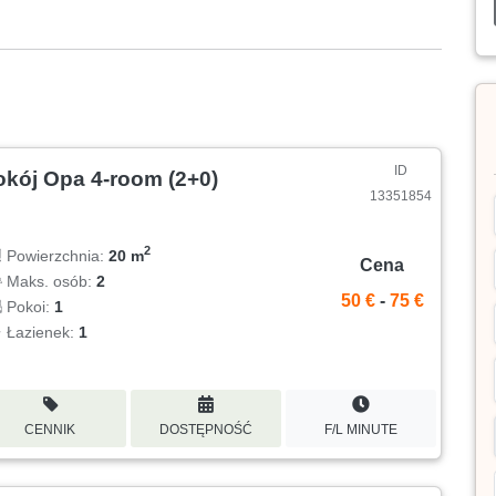
ID
okój Opa 4-room (2+0)
13351854
2
Powierzchnia:
20 m
Cena
Maks. osób:
2
50 €
-
75 €
Pokoi:
1
Łazienek:
1
CENNIK
DOSTĘPNOŚĆ
F/L MINUTE