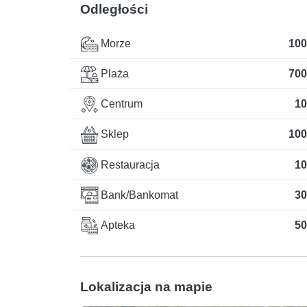
Odległości
Morze
100
Plaża
700
Centrum
10
Sklep
100
Restauracja
10
Bank/Bankomat
30
Apteka
50
Lokalizacja na mapie