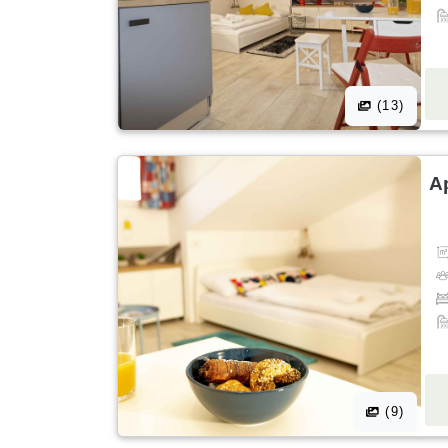
(13)
A
(9)