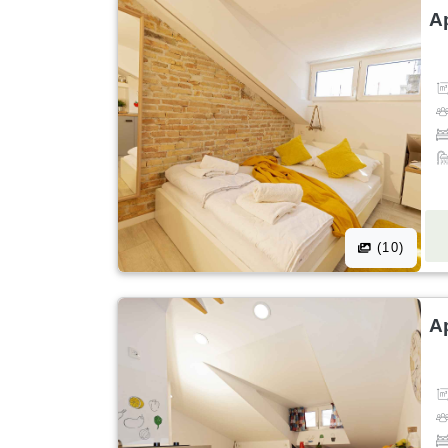
A
(10)
A