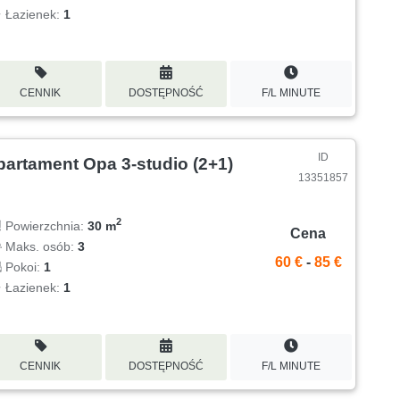
Łazienek:
1
CENNIK
DOSTĘPNOŚĆ
F/L MINUTE
ID
partament Opa 3-studio (2+1)
13351857
2
Powierzchnia:
30 m
Cena
Maks. osób:
3
60 €
-
85 €
Pokoi:
1
Łazienek:
1
CENNIK
DOSTĘPNOŚĆ
F/L MINUTE