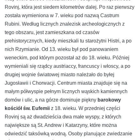
Rovinj, która jest siedem kilometrów dalej. Po raz pierwszy
została wymieniona w 7. wieku pod nazwą Castrum
Rubini. Według licznych znalezisk archeologicznych z
tego obszaru, jest zamieszkana od czasów
prehistorycznych, kiedy mieszkali tu starożytni Histri, a po
nich Rzymianie. Od 13. wieku był pod panowaniem
weneckim, pod którym pozostał aż do 18. wieku. Później
wymieniali się rządcy austriaccy, francuscy i włoscy, a po
drugiej wojnie światowej miasto należało do byłej
Jugosławii i Chorwacji. Centrum miasta znajduje się na
małym półwyspie pełnym licznych wąskich kamiennych
domów i ulic, a na górze dominuje piękny
barokowy
kościół św. Eufemii
z 18. wieku. W przedniej części
Rovinj są aż dwadzieścia dwa małe wyspy, z których
największe są St. Andrew i Katarzyny, które można
odwiedzić taksówką wodną. Osoby planujące zwiedzanie