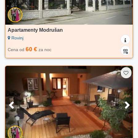
Apartamenty Modrušan
Rovinj
60 €
Cena od
za noc