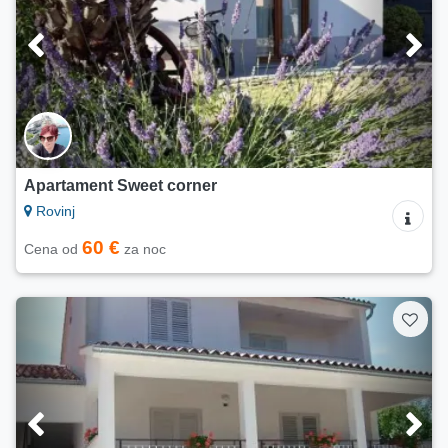
Apartament Sweet corner
Rovinj
60 €
Cena od
za noc