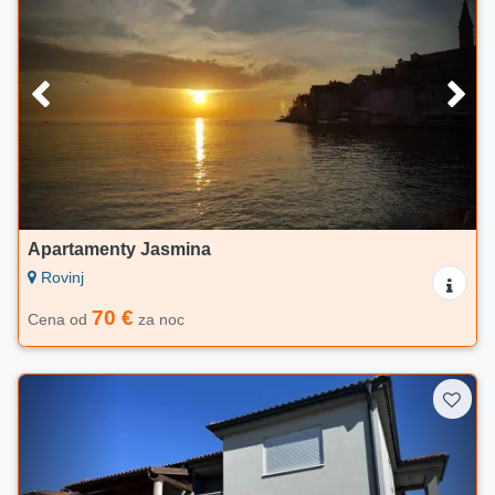
Apartamenty Jasmina
Rovinj
70 €
Cena od
za noc