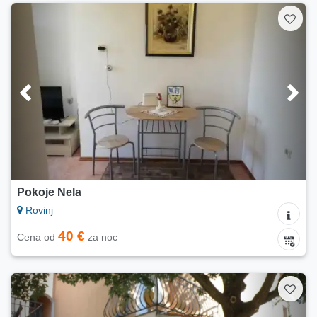
Pokoje Nela
Rovinj
40 €
Cena od
za noc