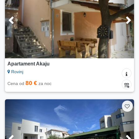
Apartament Akaju
Rovinj
80 €
Cena od
za noc