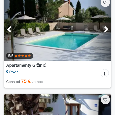
5/5
Apartamenty Gržinić
Rovinj
75 €
Cena od
za noc