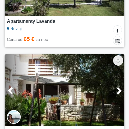
Apartamenty Lavanda
Rovinj
65 €
Cena od
za noc