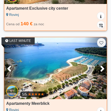
Apartament Exclusive city center
Rovinj
140 €
Cena od
za noc
LAST MINUTE
5/5
Apartamenty Meerblick
Rovinj