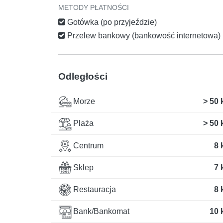
METODY PŁATNOŚCI
Gotówka (po przyjeździe)
Przelew bankowy (bankowość internetowa)
Odległości
Morze
> 50
Plaża
> 50
Centrum
8 
Sklep
7 
Restauracja
8 
Bank/Bankomat
10 