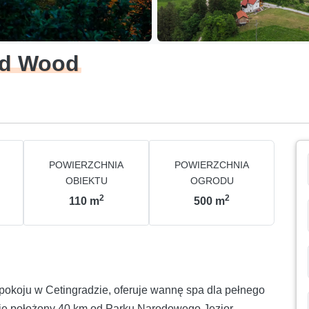
nd Wood
POWIERZCHNIA
POWIERZCHNIA
OBIEKTU
OGRODU
2
2
110
m
500
m
okoju w Cetingradzie, oferuje wannę spa dla pełnego
nie położony 40 km od Parku Narodowego Jezior