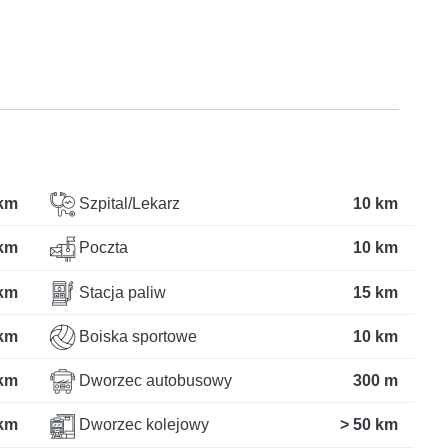
 km
Szpital/Lekarz
10 km
 km
Poczta
10 km
km
Stacja paliw
15 km
km
Boiska sportowe
10 km
km
Dworzec autobusowy
300 m
km
Dworzec kolejowy
> 50 km