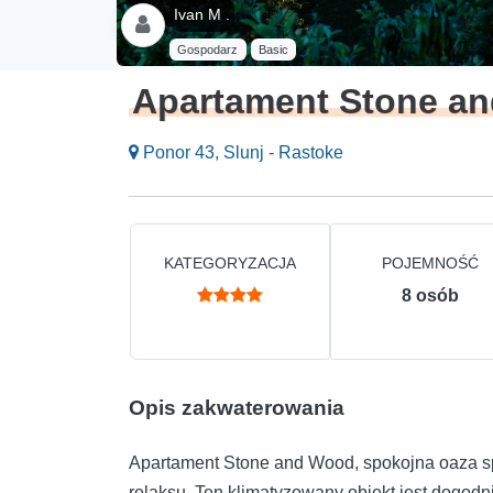
Ivan M .
Gospodarz
Basic
Apartament Stone a
Ponor 43, Slunj - Rastoke
KATEGORYZACJA
POJEMNOŚĆ
8
osób
Opis zakwaterowania
Apartament Stone and Wood, spokojna oaza sp
relaksu. Ten klimatyzowany obiekt jest dogod