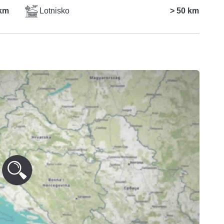
km
Lotnisko
> 50 km