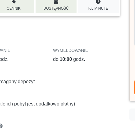
CENNIK
DOSTĘPNOŚĆ
F/L MINUTE
ANIE
WYMELDOWANIE
odz.
do
10:00
godz.
wymagany depozyt
le ich pobyt jest dodatkowo płatny)