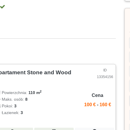
ID
partament Stone and Wood
13354156
2
Powierzchnia:
110 m
Cena
Maks. osób:
8
100 €
-
160 €
Pokoi:
3
Łazienek:
3