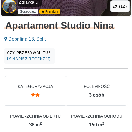
Zdravka D .
(12)
Gospodarz
Premium
Apartament Studio Nina
Dobrilina 13, Split
CZY PRZEBYWAŁ TU?
NAPISZ RECENZJĘ!
KATEGORYZACJA
POJEMNOŚĆ
3
osób
POWIERZCHNIA OBIEKTU
POWIERZCHNIA OGRODU
2
2
38
m
150
m