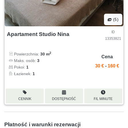
(5)
ID
Apartament Studio Nina
13353821
2
Powierzchnia:
30 m
Cena
Maks. osób:
3
30 €
-
160 €
Pokoi:
1
Łazienek:
1
CENNIK
DOSTĘPNOŚĆ
F/L MINUTE
Płatność i warunki rezerwacji