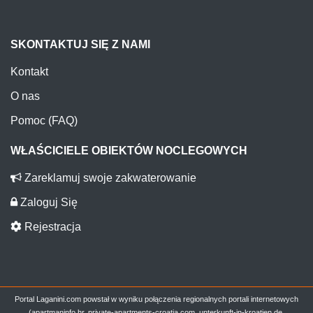
SKONTAKTUJ SIĘ Z NAMI
Kontakt
O nas
Pomoc (FAQ)
WŁAŚCICIELE OBIEKTÓW NOCLEGOWYCH
Zareklamuj swoje zakwaterowanie
Zaloguj Się
Rejestracja
Portal Laganini.com powstał w wyniku połączenia regionalnych portali internetowych
(apartmaninfo.hr, private-apartments-croatia.com, unterkunft-in-kroatien.de,