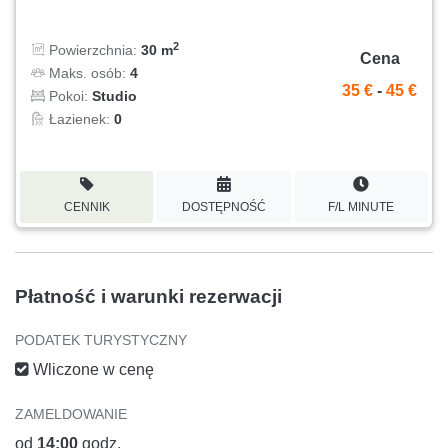
2
Powierzchnia:
30 m
Cena
Maks. osób:
4
35 €
-
45 €
Pokoi:
Studio
Łazienek:
0
CENNIK
DOSTĘPNOŚĆ
F/L MINUTE
Płatność i warunki rezerwacji
PODATEK TURYSTYCZNY
Wliczone w cenę
ZAMELDOWANIE
od
14:00
godz.