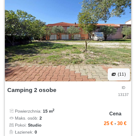
(11)
ID
Camping 2 osobe
13137
2
Powierzchnia:
15 m
Cena
Maks. osób:
2
25 €
-
30 €
Pokoi:
Studio
Łazienek:
0