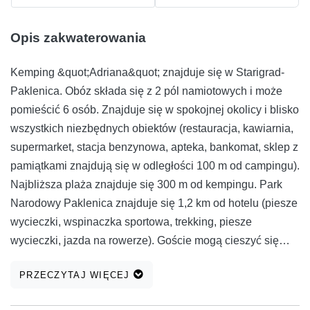
Opis zakwaterowania
Kemping &quot;Adriana&quot; znajduje się w Starigrad-
Paklenica. Obóz składa się z 2 pól namiotowych i może
pomieścić 6 osób. Znajduje się w spokojnej okolicy i blisko
wszystkich niezbędnych obiektów (restauracja, kawiarnia,
supermarket, stacja benzynowa, apteka, bankomat, sklep z
pamiątkami znajdują się w odległości 100 m od campingu).
Najbliższa plaża znajduje się 300 m od kempingu. Park
Narodowy Paklenica znajduje się 1,2 km od hotelu (piesze
wycieczki, wspinaczka sportowa, trekking, piesze
wycieczki, jazda na rowerze). Goście mogą cieszyć się
relaksującą atmosferą w otoczeniu drzew oliwnych i
PRZECZYTAJ WIĘCEJ
pięknym widokiem na góry. Do dyspozycji grill, pralka
(dodatkowa opłata 3,00 eur za użycie) i lodówka. Cena