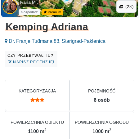
Ivana M .
(28)
Gospodarz
Premium
Kemping Adriana
Dr. Franje Tuđmana 83, Starigrad-Paklenica
CZY PRZEBYWAŁ TU?
NAPISZ RECENZJĘ!
KATEGORYZACJA
POJEMNOŚĆ
6
osób
POWIERZCHNIA OBIEKTU
POWIERZCHNIA OGRODU
2
2
1100
m
1000
m