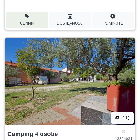
CENNIK
DOSTĘPNOŚĆ
F/L MINUTE
(11)
ID
Camping 4 osobe
13354031