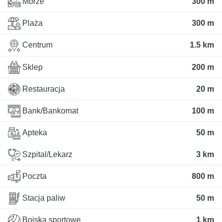
Morze
300 m
Plaża
300 m
Centrum
1.5 km
Sklep
200 m
Restauracja
20 m
Bank/Bankomat
100 m
Apteka
50 m
Szpital/Lekarz
3 km
Poczta
800 m
Stacja paliw
50 m
Boiska sportowe
1 km