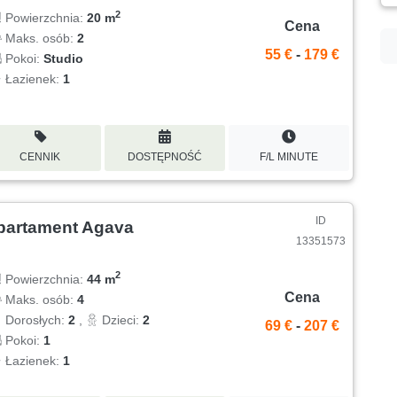
2
Powierzchnia:
20 m
Cena
Maks. osób:
2
55 €
-
179 €
Pokoi:
Studio
Łazienek:
1
CENNIK
DOSTĘPNOŚĆ
F/L MINUTE
ID
partament Agava
13351573
2
Powierzchnia:
44 m
Cena
Maks. osób:
4
Dorosłych:
2
,
Dzieci:
2
69 €
-
207 €
Pokoi:
1
Łazienek:
1