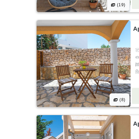
(19)
A
(8)
A