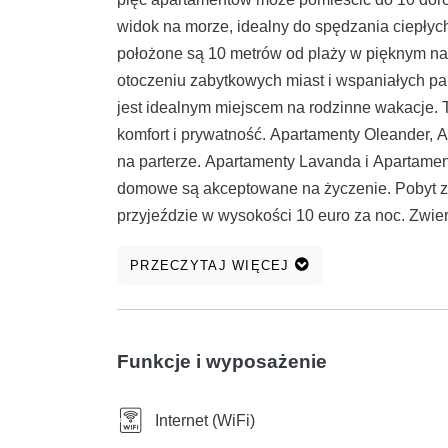
widok na morze, idealny do spędzania ciepłych 
położone są 10 metrów od plaży w pięknym na
otoczeniu zabytkowych miast i wspaniałych pa
jest idealnym miejscem na rodzinne wakacje. 
komfort i prywatność. Apartamenty Oleander, 
na parterze. Apartamenty Lavanda i Apartamen
domowe są akceptowane na życzenie. Pobyt zw
przyjeździe w wysokości 10 euro za noc. Zwi
Palenie jest zabronione, dozwolone jest tylko 
PRZECZYTAJ WIĘCEJ
miejscu. WiFi i klimatyzacja są bezpłatne. Łóże
czystości, żelazko i deska do prasowania, rowe
dodatkowych opłat). Prywatne wejście. Do dyspo
leżaki i hamak relaksacyjny. Apartament Magnol
Funkcje i wyposażenie
Kuchnia wyposażona jest w kuchenkę, piekarni
czajnik, lodówkę, ekspres do kawy i barek. Sy
Internet (WiFi)
Salon wyposażony jest w telewizor z płaskim e