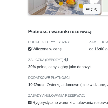
(13)
Płatność i warunki rezerwacji
PODATEK TURYSTYCZNY
ZAMELDOW
Wliczone w cenę
od
16:00
g
ZALICZKA (DEPOZYT)
30%
pełnej ceny z góry jako depozyt
DODATKOWE PŁATNOŚCI
10 €/noc
- Zwierzęta domowe (mile widziane, a
ZASADY ANULOWANIA REZERWACJI
Rygorystyczne warunki anulowania rezerwa