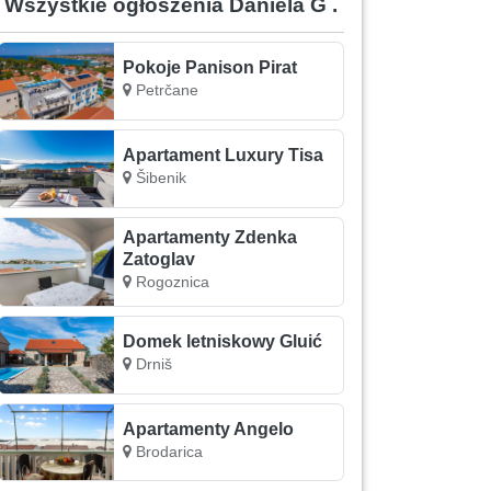
Wszystkie ogłoszenia Daniela G .
Pokoje Panison Pirat
Petrčane
Apartament Luxury Tisa
Šibenik
Apartamenty Zdenka
Zatoglav
Rogoznica
Domek letniskowy Gluić
Drniš
Apartamenty Angelo
Brodarica