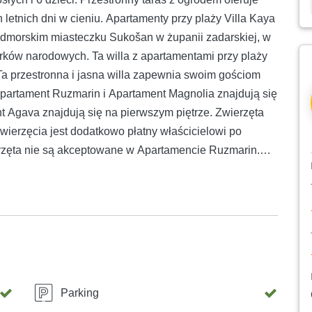
letnich dni w cieniu. Apartamenty przy plaży Villa Kaya
dmorskim miasteczku Sukošan w żupanii zadarskiej, w
rków narodowych. Ta willa z apartamentami przy plaży
Ta przestronna i jasna willa zapewnia swoim gościom
Apartament Ruzmarin i Apartament Magnolia znajdują się
t Agava znajdują się na pierwszym piętrze. Zwierzęta
ierzęcia jest dodatkowo płatny właścicielowi po
erzęta nie są akceptowane w Apartamencie Ruzmarin.
na zewnątrz. Parking jest bezpłatny i dostępny na
czko dziecięce, krzesełko do karmienia, grill, środki
r, kajak, pralka i suszarka dostępne na życzenie (bez
zycji Gości jest również kilka rekwizytów dla dzieci,
ia - WiFi, klimatyzacja i telewizor z płaskim ekranem.
k, kuchenkę mikrofalową, toster, przybory kuchenne,
pialnia z dużym łóżkiem małżeńskim i telewizorem.
Parking
kranem i rozkładaną sofę dla 2 osób. Łazienka