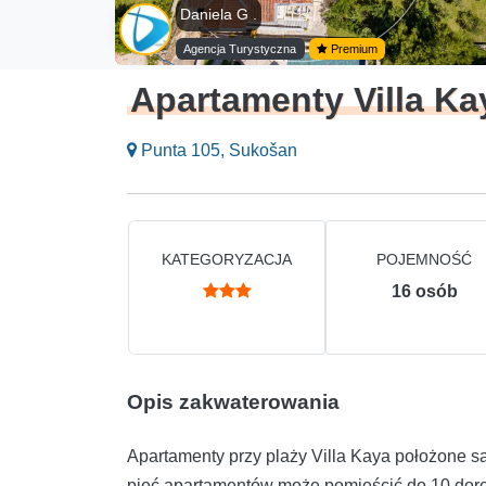
Daniela G .
Agencja Turystyczna
Premium
Apartamenty Villa Ka
Punta 105, Sukošan
KATEGORYZACJA
POJEMNOŚĆ
16
osób
Opis zakwaterowania
Apartamenty przy plaży Villa Kaya położone s
pięć apartamentów może pomieścić do 10 dorosł