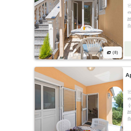
(8)
A