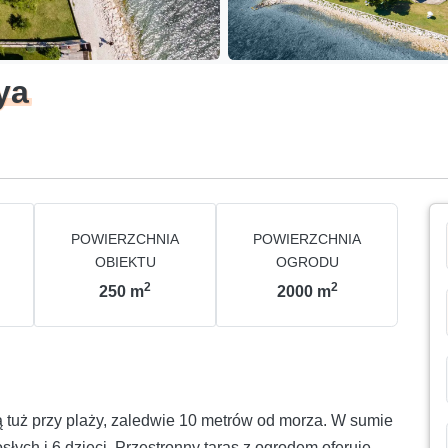
ya
POWIERZCHNIA
POWIERZCHNIA
OBIEKTU
OGRODU
2
2
250
m
2000
m
ą tuż przy plaży, zaledwie 10 metrów od morza. W sumie
ych i 6 dzieci. Przestronny taras z ogrodem oferuje