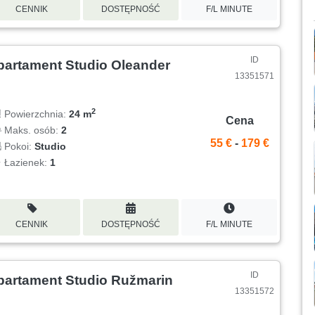
CENNIK
DOSTĘPNOŚĆ
F/L MINUTE
ID
partament Studio Oleander
13351571
2
Powierzchnia:
24 m
Cena
Maks. osób:
2
55 €
-
179 €
Pokoi:
Studio
Łazienek:
1
CENNIK
DOSTĘPNOŚĆ
F/L MINUTE
ID
partament Studio Ružmarin
13351572