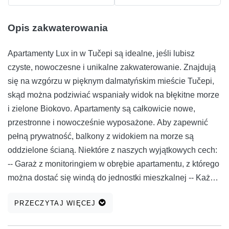
Opis zakwaterowania
Apartamenty Lux in w Tučepi są idealne, jeśli lubisz
czyste, nowoczesne i unikalne zakwaterowanie. Znajdują
się na wzgórzu w pięknym dalmatyńskim mieście Tučepi,
skąd można podziwiać wspaniały widok na błękitne morze
i zielone Biokovo. Apartamenty są całkowicie nowe,
przestronne i nowocześnie wyposażone. Aby zapewnić
pełną prywatność, balkony z widokiem na morze są
oddzielone ścianą. Niektóre z naszych wyjątkowych cech:
-- Garaż z monitoringiem w obrębie apartamentu, z którego
można dostać się windą do jednostki mieszkalnej -- Każdy
materac jest odkurzany specjalnym odkurzaczem
PRZECZYTAJ WIĘCEJ
antyalergicznym Ultra Vortex z światłem UV, który usuwa
99,9% bakterii, alergenów i roztoczy -- Dostęp dla wózków