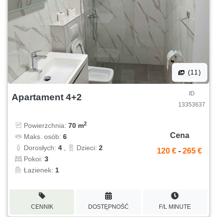
(11)
ID
Apartament 4+2
13353637
2
Powierzchnia:
70 m
Cena
Maks. osób:
6
Dorosłych:
4
,
Dzieci:
2
120 €
-
265 €
Pokoi:
3
Łazienek:
1
CENNIK
DOSTĘPNOŚĆ
F/L MINUTE