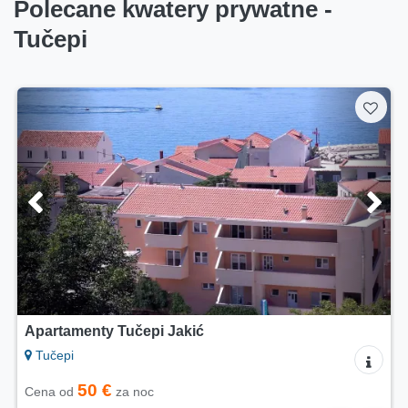
Polecane kwatery prywatne -
Tučepi
Apartamenty Matić Tučepi
Tučepi
50 €
Cena od
za noc