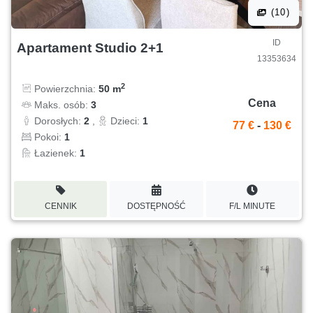
(10)
ID
Apartament Studio 2+1
13353634
2
Powierzchnia:
50 m
Cena
Maks. osób:
3
Dorosłych:
2
,
Dzieci:
1
77 €
-
130 €
Pokoi:
1
Łazienek:
1
CENNIK
DOSTĘPNOŚĆ
F/L MINUTE