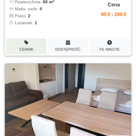
2
Powierzchnia:
60 m
Cena
Maks. osób:
4
85 €
-
200 €
Pokoi:
2
Łazienek:
1
CENNIK
DOSTĘPNOŚĆ
F/L MINUTE