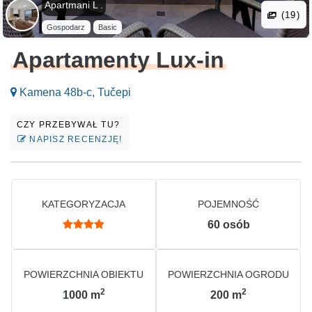
Apartmani L .
(19)
Gospodarz
Basic
Apartamenty Lux-in
Kamena 48b-c, Tučepi
CZY PRZEBYWAŁ TU?
NAPISZ RECENZJĘ!
KATEGORYZACJA
POJEMNOŚĆ
60
osób
POWIERZCHNIA OBIEKTU
POWIERZCHNIA OGRODU
2
2
1000
m
200
m