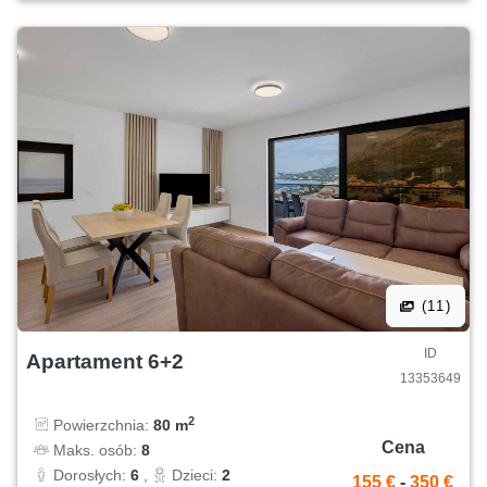
(11)
ID
Apartament 6+2
13353649
2
Powierzchnia:
80 m
Cena
Maks. osób:
8
Dorosłych:
6
,
Dzieci:
2
155 €
-
350 €