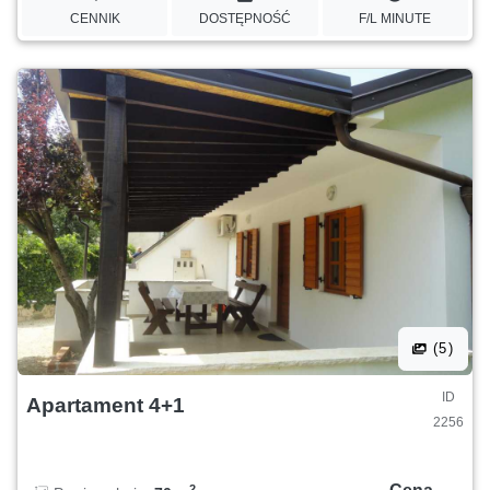
CENNIK
DOSTĘPNOŚĆ
F/L MINUTE
(5)
ID
Apartament 4+1
2256
2