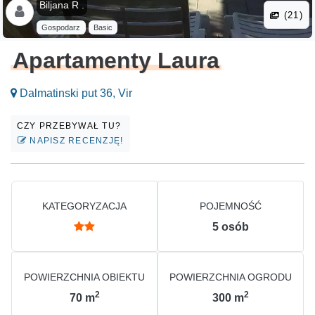
Biljana R .
(21)
Gospodarz
Basic
Apartamenty Laura
Dalmatinski put 36, Vir
CZY PRZEBYWAŁ TU?
NAPISZ RECENZJĘ!
KATEGORYZACJA
POJEMNOŚĆ
5
osób
POWIERZCHNIA OBIEKTU
POWIERZCHNIA OGRODU
2
2
70
m
300
m