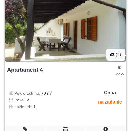
(8)
ID
Apartament 4
2255
Cena
2
Powierzchnia:
70 m
Pokoi:
2
na żądanie
Łazienek:
1