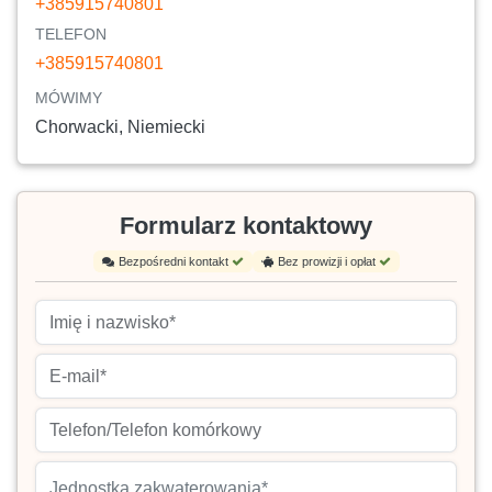
+385915740801
TELEFON
+385915740801
MÓWIMY
Chorwacki, Niemiecki
Formularz kontaktowy
Bezpośredni kontakt
Bez prowizji i opłat
Jednostka zakwaterowania*