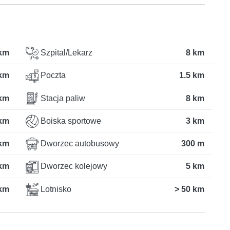
 km
Szpital/Lekarz
8 km
 km
Poczta
1.5 km
km
Stacja paliw
8 km
 km
Boiska sportowe
3 km
 km
Dworzec autobusowy
300 m
km
Dworzec kolejowy
5 km
 km
Lotnisko
> 50 km