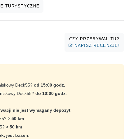
E TURYSTYCZNE
CZY PRZEBYWAŁ TU?
NAPISZ RECENZJĘ!
tniskowy Deck55?
od 15:00 godz.
etniskowy Deck55?
do 10:00 godz.
rwacji nie jest wymagany depozyt
k55?
> 50 km
55?
> 50 km
ak, jest basen.