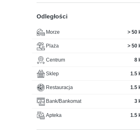
Odległości
Morze
> 50
Plaża
> 50
Centrum
8 
Sklep
1.5
Restauracja
1.5
Bank/Bankomat
3 
Apteka
1.5