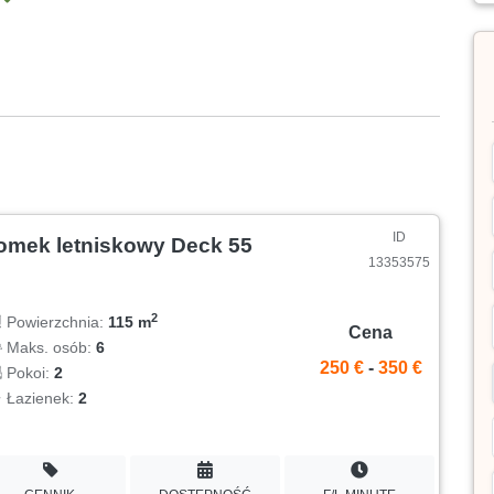
ID
omek letniskowy Deck 55
13353575
2
Powierzchnia:
115 m
Cena
Maks. osób:
6
250 €
-
350 €
Pokoi:
2
Łazienek:
2