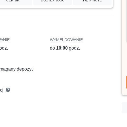
CENNIK
DOSTĘPNOŚĆ
F/L MINUTE
ANIE
WYMELDOWANIE
odz.
do
10:00
godz.
wymagany depozyt
cji