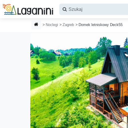
Przejdź do głównej treści
STRONA GŁÓWNA
Noclegi
Zagreb
Domek letniskowy Deck55