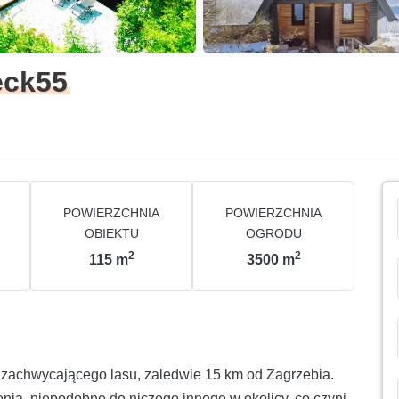
eck55
POWIERZCHNIA
POWIERZCHNIA
OBIEKTU
OGRODU
2
2
115
m
3500
m
 zachwycającego lasu, zaledwie 15 km od Zagrzebia.
ia, niepodobne do niczego innego w okolicy, co czyni