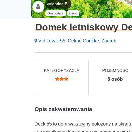
Valentina B .
Gospodarz
Basic
Domek letniskowy D
Vidikovac 55, Celine Goričke, Zagreb
KATEGORYZACJA
POJEMNOŚĆ
6
osób
Opis zakwaterowania
Deck 55 to dom wakacyjny położony na skraju
Ten wyjątkowy dom oferuje niezrównane wrażen