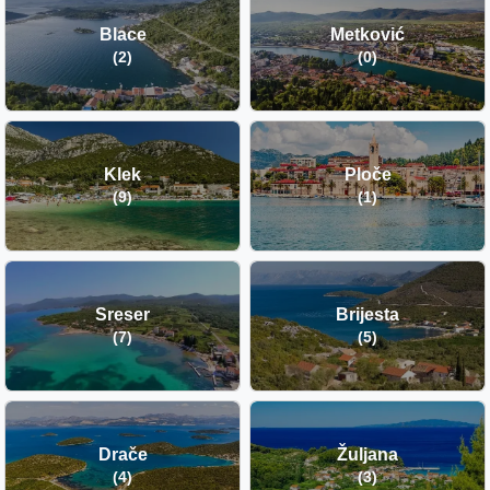
Blace
Metković
(2)
(0)
Klek
Ploče
(9)
(1)
Sreser
Brijesta
(7)
(5)
Drače
Žuljana
(4)
(3)