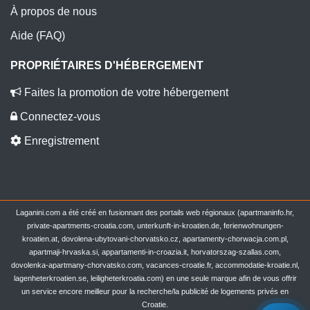
À propos de nous
Aide (FAQ)
PROPRIÉTAIRES D'HÉBERGEMENT
Faites la promotion de votre hébergement
Connectez-vous
Enregistrement
Laganini.com a été créé en fusionnant des portails web régionaux (apartmaninfo.hr,
private-apartments-croatia.com, unterkunft-in-kroatien.de, ferienwohnungen-
kroatien.at, dovolena-ubytovani-chorvatsko.cz, apartamenty-chorwacja.com.pl,
apartmaji-hrvaska.si, appartamenti-in-croazia.it, horvatorszag-szallas.com,
dovolenka-apartmany-chorvatsko.com, vacances-croatie.fr, accommodatie-kroatie.nl,
lagenheterkroatien.se, leiligheterkroatia.com) en une seule marque afin de vous offrir
un service encore meilleur pour la recherche/la publicité de logements privés en
Croatie.