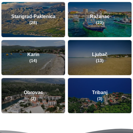
Starigrad-Paklenica
Ražanac
(28)
(23)
Karin
Ljubač
(14)
(13)
Obrovac
Tribanj
(2)
(3)