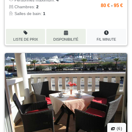
Personnes maximum:
4
80 €
-
95 €
Chambres:
2
Salles de bain:
1
LISTE DE PRIX
DISPONIBILITÉ
F/L MINUTE
(6)