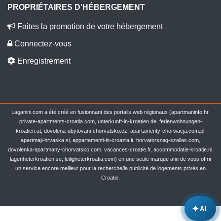
PROPRIÉTAIRES D'HÉBERGEMENT
Faites la promotion de votre hébergement
Connectez-vous
Enregistrement
Laganini.com a été créé en fusionnant des portails web régionaux (apartmaninfo.hr,
private-apartments-croatia.com, unterkunft-in-kroatien.de, ferienwohnungen-
kroatien.at, dovolena-ubytovani-chorvatsko.cz, apartamenty-chorwacja.com.pl,
apartmaji-hrvaska.si, appartamenti-in-croazia.it, horvatorszag-szallas.com,
dovolenka-apartmany-chorvatsko.com, vacances-croatie.fr, accommodatie-kroatie.nl,
lagenheterkroatien.se, leiligheterkroatia.com) en une seule marque afin de vous offrir
un service encore meilleur pour la recherche/la publicité de logements privés en
Croatie.
✦
AI