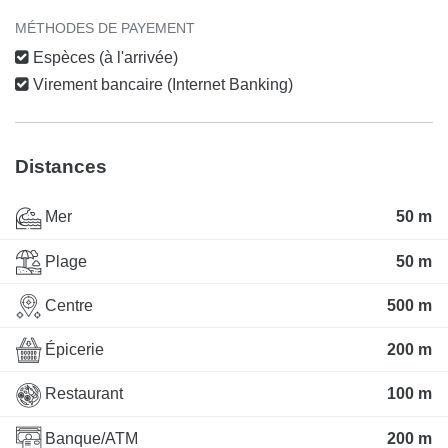
MÉTHODES DE PAYEMENT
Espèces (à l'arrivée)
Virement bancaire (Internet Banking)
Distances
Mer
50 m
Plage
50 m
Centre
500 m
Épicerie
200 m
Restaurant
100 m
Banque/ATM
200 m