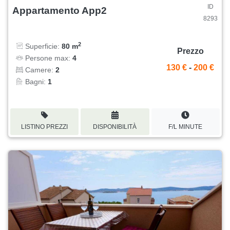
ID
Appartamento App2
8293
2
Superficie:
80 m
Prezzo
Persone max:
4
130 €
-
200 €
Camere:
2
Bagni:
1
LISTINO PREZZI
DISPONIBILITÀ
F/L MINUTE