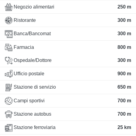
Negozio alimentari
250 m
Ristorante
300 m
Banca/Bancomat
300 m
Farmacia
800 m
Ospedale/Dottore
300 m
Ufficio postale
900 m
Stazione di servizio
650 m
Campi sportivi
700 m
Stazione autobus
700 m
Stazione ferroviaria
25 km