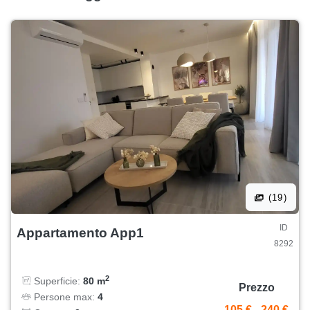
(19)
ID
Appartamento App1
8292
2
Superficie:
80 m
Prezzo
Persone max:
4
105 €
-
240 €