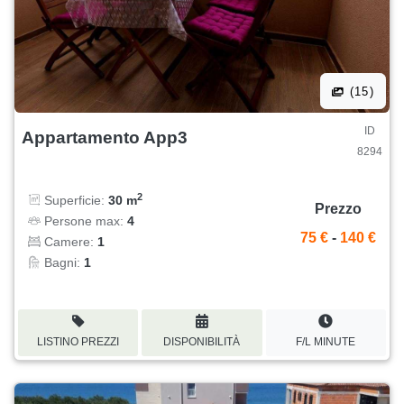
(15)
ID
Appartamento App3
8294
2
Superficie:
30 m
Prezzo
Persone max:
4
75 €
-
140 €
Camere:
1
Bagni:
1
LISTINO PREZZI
DISPONIBILITÀ
F/L MINUTE