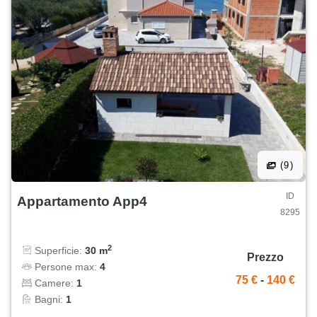
(9)
ID
Appartamento App4
8295
2
Superficie:
30 m
Prezzo
Persone max:
4
75 €
-
140 €
Camere:
1
Bagni:
1