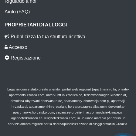
Riguardo a noi
Aiuto (FAQ)
PROPRIETARI DI ALLOGGI
Pubblicizza la tua struttura ricettiva
Accesso
Registrazione
Laganini.com è stato creato unendo i portali web regionali (apartmaninfo.hr, private-
apartments-croatia.com, unterkunft-in-kroatien.de, ferienwohnungen-kroatien.at,
dovolena-ubytovani-chorvatsko.cz, apartamenty-chorwacja.com.pl, apartmaji-
hrvaska.si, appartamenti-in-croazia.it, horvatorszag-szallas.com, dovolenka-
apartmany-chorvatsko.com, vacances-croatie.fr, accommodatie-kroatie.nl,
lagenheterkroatien.se, leiligheterkroatia.com) in un unico marchio per offrirti un
servizio ancora migliore per la ricerca/pubblicizzazione di alloggi privati in Croazia.