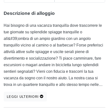
Descrizione di alloggio
Hai bisogno di una vacanza tranquilla dove trascorrere le
tue giornate su splendide spiagge tranquille o
all&#39;ombra di un ampio giardino con un angolo
tranquillo vicino al camino o al barbecue? Forse preferisci
attività attive sulle spiagge e uscite serali piene di
divertimento e socializzazione? Ti piace camminare, fare
escursioni o magari andare in bicicletta lungo splendidi
sentieri segnalati? Vieni con fiducia e trascorri la tua
vacanza da sogno con il nostro aiuto. La nostra casa si
trova in un quartiere tranquillo e allo stesso tempo nelle
immediate vicinanze di tutti i servizi necessari (ristoranti,
LEGGI ULTERIORI
bar, spiagge, negozi). Gli ospiti hanno accesso a un ampio
giardino, parcheggio e barbecue. Gli appartamenti A1 e A2