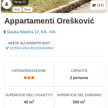
Vanja O .
(13)
Host
Basic
Appartamenti Orešković
Slavka Nikolića 12, Krk - Krk
AVETE ALLOGGIATO QUI?
SCRIVI UNA RECENSIONE!
CATEGORIZZAZIONE
CAPACITÀ
2
persone
SUPERFICIE DELL'OGGETTO
SUPERFICIE DEL GIARDINO
2
2
40
m
500
m