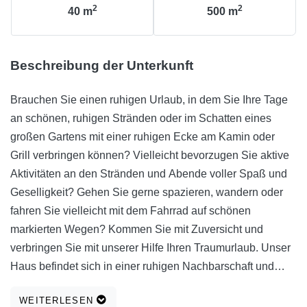
2
2
40
m
500
m
Beschreibung der Unterkunft
Brauchen Sie einen ruhigen Urlaub, in dem Sie Ihre Tage
an schönen, ruhigen Stränden oder im Schatten eines
großen Gartens mit einer ruhigen Ecke am Kamin oder
Grill verbringen können? Vielleicht bevorzugen Sie aktive
Aktivitäten an den Stränden und Abende voller Spaß und
Geselligkeit? Gehen Sie gerne spazieren, wandern oder
fahren Sie vielleicht mit dem Fahrrad auf schönen
markierten Wegen? Kommen Sie mit Zuversicht und
verbringen Sie mit unserer Hilfe Ihren Traumurlaub. Unser
Haus befindet sich in einer ruhigen Nachbarschaft und
gleichzeitig in unmittelbarer Nähe aller notwendigen
WEITERLESEN
Einrichtungen (Restaurants, Cafés, Strände, Geschäfte).