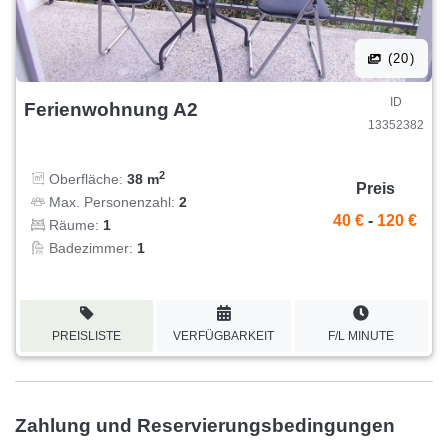
(20)
ID
Ferienwohnung A2
13352382
2
Oberfläche:
38 m
Preis
Max. Personenzahl:
2
40 €
-
120 €
Räume:
1
Badezimmer:
1
PREISLISTE
VERFÜGBARKEIT
F/L MINUTE
Zahlung und Reservierungsbedingungen