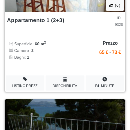
(6)
ID
Appartamento 1 (2+3)
9328
Prezzo
2
Superficie:
60 m
Camere:
2
65 €
-
73 €
Bagni:
1
LISTINO PREZZI
DISPONIBILITÀ
F/L MINUTE