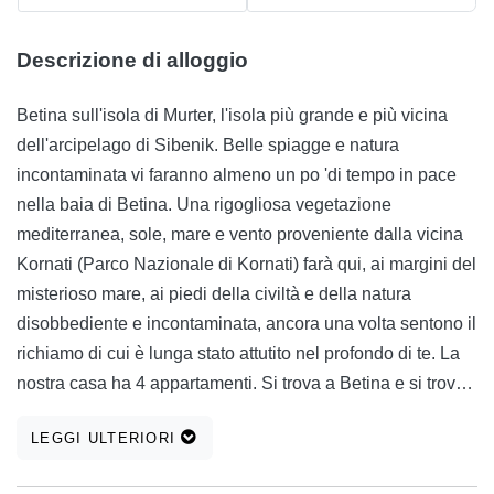
Descrizione di alloggio
Betina sull'isola di Murter, l'isola più grande e più vicina
dell'arcipelago di Sibenik. Belle spiagge e natura
incontaminata vi faranno almeno un po 'di tempo in pace
nella baia di Betina. Una rigogliosa vegetazione
mediterranea, sole, mare e vento proveniente dalla vicina
Kornati (Parco Nazionale di Kornati) farà qui, ai margini del
misterioso mare, ai piedi della civiltà e della natura
disobbediente e incontaminata, ancora una volta sentono il
richiamo di cui è lunga stato attutito nel profondo di te. La
nostra casa ha 4 appartamenti. Si trova a Betina e si trova
vicino al mare. L'edificio dista solo 20 metri dalla spiaggia
LEGGI ULTERIORI
e 800 metri dal centro della città. È aperto da 1.04 a 1.11.
ed è ideale per i proprietari di barche perché la parte