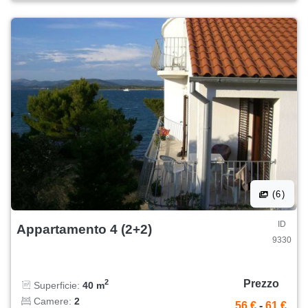
(6)
ID
Appartamento 4 (2+2)
9330
Prezzo
2
Superficie:
40 m
Camere:
2
56 €
-
61 €