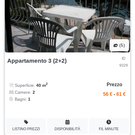
(5)
ID
Appartamento 3 (2+2)
9329
Prezzo
2
Superficie:
40 m
Camere:
2
56 €
-
61 €
Bagni:
1
LISTINO PREZZI
DISPONIBILITÀ
F/L MINUTE