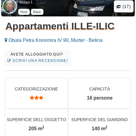
Milan I .
(17)
Host
Basic
Appartamenti ILLE-ILIC
Obala Petra Kresimira IV 90, Murter - Betina
AVETE ALLOGGIATO QUI?
SCRIVI UNA RECENSIONE!
CATEGORIZZAZIONE
CAPACITÀ
16
persone
SUPERFICIE DELL'OGGETTO
SUPERFICIE DEL GIARDINO
2
2
205
m
140
m