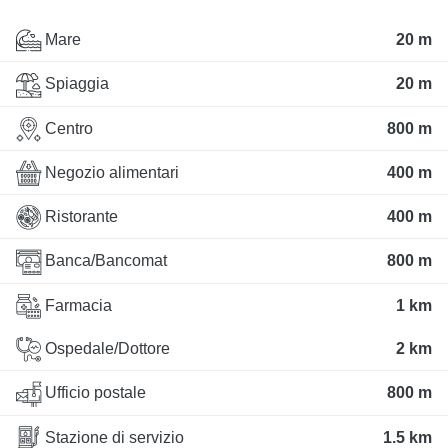
Mare
20 m
Spiaggia
20 m
Centro
800 m
Negozio alimentari
400 m
Ristorante
400 m
Banca/Bancomat
800 m
Farmacia
1 km
Ospedale/Dottore
2 km
Ufficio postale
800 m
Stazione di servizio
1.5 km