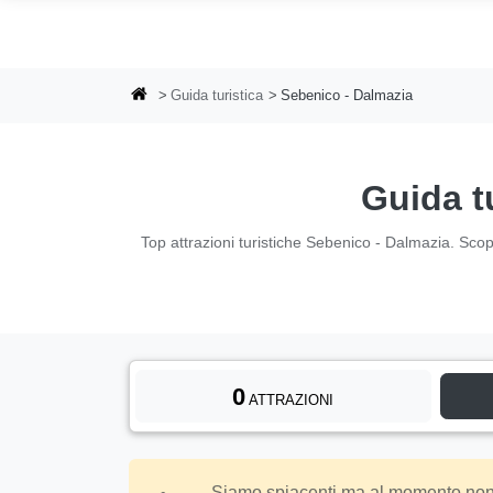
Vai al contenuto principale
Guida turistica
Sebenico - Dalmazia
Guida t
Top attrazioni turistiche Sebenico - Dalmazia. Scopri,
0
ATTRAZIONI
Siamo spiacenti ma al momento non ci 