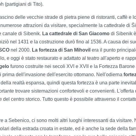
 (partigiani di Tito).
 fascino delle vecchie strade di pietra piene di ristoranti, caffè e 
 numerose attrazioni da visitare, specialmente la cattedrale di Ši
re canale di Sibenik.
La cattedrale di San Giacomo
di Sibenik è
iziò nel 1431 e la costruzione durò fino al 1536. A causa dei suoi
ESCO
nel 2000.
La fortezza di San Mihovil
era il punto principal
olo, e oggi è stato restaurato e adattato al teatro all'aperto e ra
gelo
furono costruite nei secoli XVI e XVII e la Fortezza Barone
esi prima dell'invasione dell'esercito ottomano. Nell'odierna
forte
della realtà espansa, quindi questa fortezza è una parte inevitabi
mportante trovare sistemazioni confortevoli e convenienti. L'offerta
el centro storico. Tutto questo è possibile attraverso il contatto
tre a Sebenico, ci sono molti altri luoghi interessanti da visitare. 
popolari della estrada croata in estate, ed è anche la sede della 