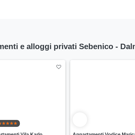
menti e alloggi privati Sebenico - Da
rtamenti Vila Karlo
Appartamenti Vodice Maric