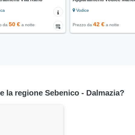
ica
Vodice
50 €
42 €
o da
a notte
Prezzo da
a notte
re la regione Sebenico - Dalmazia?