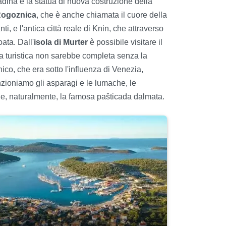
tadina e la statua di nuova costruzione della
ogoznica
, che è anche chiamata il cuore della
i, e l'antica città reale di Knin, che attraverso
ata. Dall'
isola di Murter
è possibile visitare il
ta turistica non sarebbe completa senza la
ico, che era sotto l'influenza di Venezia,
enzioniamo gli asparagi e le lumache, le
š e, naturalmente, la famosa pašticada dalmata.