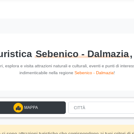
uristica
Sebenico - Dalmazia
 esplora e visita attrazioni naturali e culturali, eventi e punti di interes
indimenticabile nella regione
Sebenico - Dalmazia
!
MAPPA
CITTÀ
sono attrazioni turistiche che corrispondono ai tuoi criteri di r