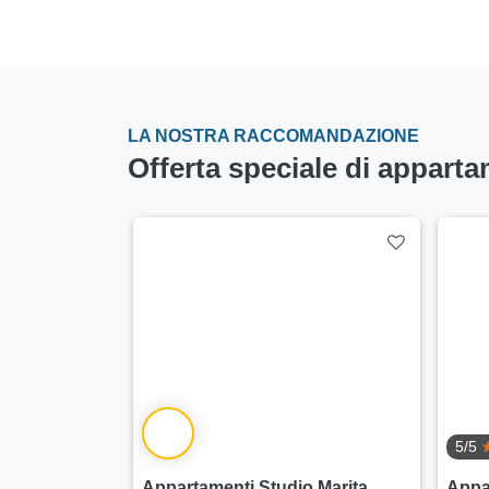
LA NOSTRA RACCOMANDAZIONE
Offerta speciale di apparta
5/5
aleb
Appartamenti Studio Marita
Appa