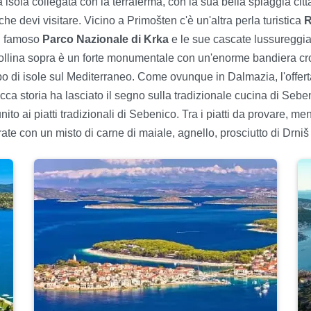
 isola collegata con la terraferma, con la sua bella spiaggia cit
he devi visitare. Vicino a Primošten c'è un'altra perla turistica
R
il famoso
Parco Nazionale di Krka
e le sue cascate lussureggiant
la collina sopra è un forte monumentale con un'enorme bandiera cro
ppo di isole sul Mediterraneo. Come ovunque in Dalmazia, l'offer
cca storia ha lasciato il segno sulla tradizionale cucina di Seben
to ai piatti tradizionali di Sebenico. Tra i piatti da provare, m
ate con un misto di carne di maiale, agnello, prosciutto di Drni