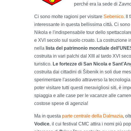
perché era la sede di Zavnoh
Ci sono molte ragioni per visitare
Sebenico
. Il
interessante in questa bellissima città. Ci sono
Nikola e l'indispensabile tour dello spettacola
e XVI secolo sul suolo croato. La costruzione in
nella
lista del patrimonio mondiale dell'UN
costruita in vari palchi dal XIII al tardo XVI sec
turistico.
Le fortezze di San Nicola e Sant'An
costruita dai cittadini di Šibenik in soli due m
sperimentare l'assedio attraverso la tecnologia 
poter visitare tutti questi meravigliosi siti, è i
spiaggia e alle case per le vacanze alle camere d
costose spese di agenzia!
Ma in questa
parte centrale della Dalmazia
, ol
Vodice
, il cui festival CMC attira i nomi più 