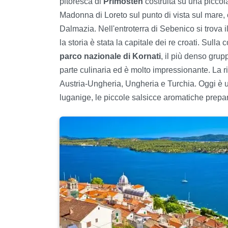
pitoresca di
Primošten
costruita su una piccola
Madonna di Loreto sul punto di vista sul mare, c
Dalmazia. Nell'entroterra di Sebenico si trova 
la storia è stata la capitale dei re croati. Sul
parco nazionale di Kornati
, il più denso gru
parte culinaria ed è molto impressionante. La ri
Austria-Ungheria, Ungheria e Turchia. Oggi è uni
luganige, le piccole salsicce aromatiche prepar