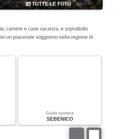
TUTTE LE FOTO
a, camere e case vacanza, e soprattutto
mo un piacevole soggiorno nella regione di
Guida turistica
Gui
SEBENICO
S