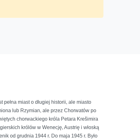
 pełna miast o długiej historii, ale miasto
plemiona lub Rzymian, ale przez Chorwatów po
więtych chorwackiego króla Petara Krešimira
gierskich królów w Wenecję, Austrię i włoską
benik od grudnia 1944 r. Do maja 1945 r. Było