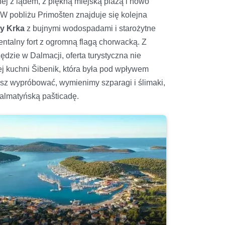
j z lądem, z piękną miejską plażą i nowo
 pobliżu Primošten znajduje się kolejna
y Krka
z bujnymi wodospadami i starożytne
entalny fort z ogromną flagą chorwacką. Z
zie w Dalmacji, oferta turystyczna nie
nej kuchni Šibenik, która była pod wpływem
sisz wypróbować, wymienimy szparagi i ślimaki,
dalmatyńską pašticadę.