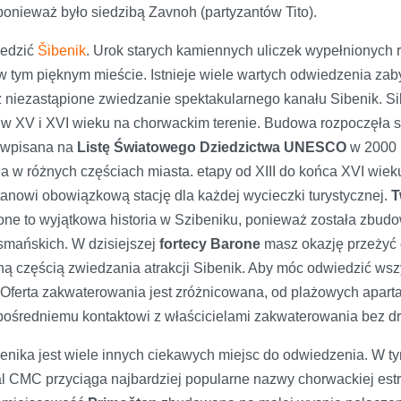
 ponieważ było siedzibą Zavnoh (partyzantów Tito).
iedzić
Šibenik
. Urok starych kamiennych uliczek wypełnionych 
w tym pięknym mieście. Istnieje wiele wartych odwiedzenia zab
raz niezastąpione zwiedzanie spektakularnego kanału Sibenik. S
 XV i XVI wieku na chorwackim terenie. Budowa rozpoczęła się
a wpisana na
Listę Światowego Dziedzictwa UNESCO
w 2000 r
w różnych częściach miasta. etapy od XIII do końca XVI wieku,
tanowi obowiązkową stację dla każdej wycieczki turystycznej.
T
rone to wyjątkowa historia w Szibeniku, ponieważ została zb
smańskich. W dzisiejszej
fortecy Barone
masz okazję przeżyć o
zną częścią zwiedzania atrakcji Sibenik. Aby móc odwiedzić wsz
 Oferta zakwaterowania jest zróżnicowana, od plażowych apa
zpośredniemu kontaktowi z właścicielami zakwaterowania bez dr
enika jest wiele innych ciekawych miejsc do odwiedzenia. W t
iwal CMC przyciąga najbardziej popularne nazwy chorwackiej est