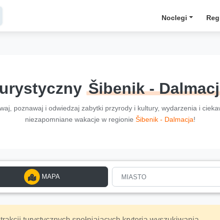
Noclegi
Reg
turystyczny
Šibenik - Dalmac
aj, poznawaj i odwiedzaj zabytki przyrody i kultury, wydarzenia i ciek
niezapomniane wakacje w regionie
Šibenik - Dalmacja
!
MAPA
MIASTO
rakcji turystycznych spełniających kryteria wyszukiwania.