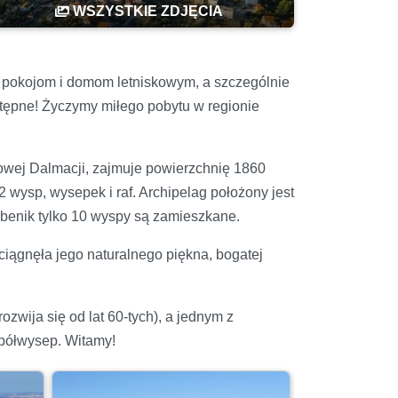
WSZYSTKIE ZDJĘCIA
, pokojom i domom letniskowym, a szczególnie
ostępne! Życzymy miłego pobytu w regionie
kowej Dalmacji, zajmuje powierzchnię 1860
 wysp, wysepek i raf. Archipelag położony jest
Sibenik tylko 10 wyspy są zamieszkane.
yciągnęła jego naturalnego piękna, bogatej
zwija się od lat 60-tych), a jednym z
 półwysep. Witamy!