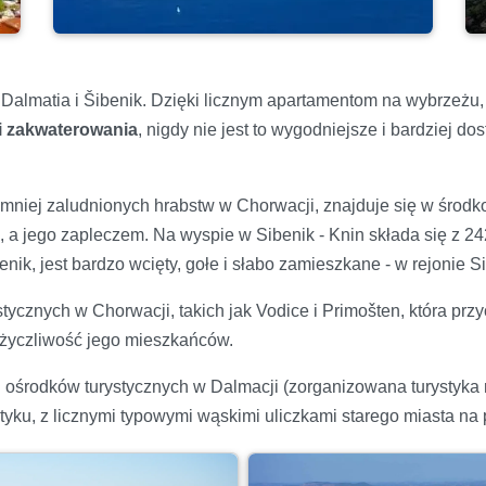
Dalmatia i Šibenik. Dzięki licznym apartamentom na wybrzeżu
i zakwaterowania
, nigdy nie jest to wygodniejsze i bardziej d
ajmniej zaludnionych hrabstw w Chorwacji, znajduje się w środ
, a jego zapleczem. Na wyspie w Sibenik - Knin składa się z 242
nik, jest bardzo wcięty, gołe i słabo zamieszkane - w rejonie 
stycznych w Chorwacji, takich jak Vodice i Primošten, która prz
 i życzliwość jego mieszkańców.
 ośrodków turystycznych w Dalmacji (zorganizowana turystyka ro
tyku, z licznymi typowymi wąskimi uliczkami starego miasta na