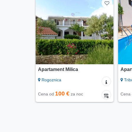
Apartamenty Zadro
Dome
Villa
Tribunj
Šibe
30 €
c
Cena od
za noc
Cena