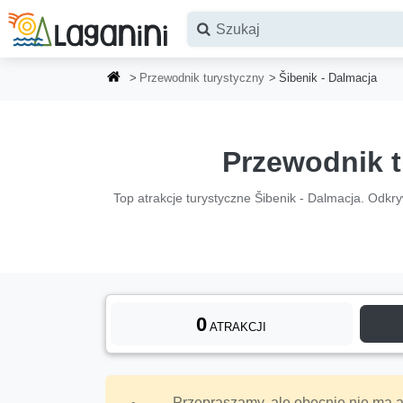
Przejdź do głównej treści
Przewodnik turystyczny
Šibenik - Dalmacja
Przewodnik 
Top atrakcje turystyczne Šibenik - Dalmacja. Odkryw
0
ATRAKCJI
Przepraszamy, ale obecnie nie ma at