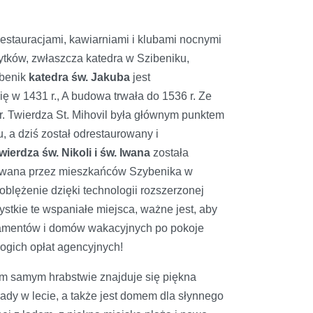
restauracjami, kawiarniami i klubami nocnymi
ytków, zwłaszcza katedra w Szibeniku,
ibenik
katedra św. Jakuba
jest
 w 1431 r., A budowa trwała do 1536 r. Ze
. Twierdza St. Mihovil była głównym punktem
 a dziś został odrestaurowany i
wierdza św. Nikoli i św. Iwana
została
udowana przez mieszkańców Szybenika w
blężenie dzięki technologii rozszerzonej
ystkie te wspaniałe miejsca, ważne jest, aby
rtamentów i domów wakacyjnych po pokoje
ogich opłat agencyjnych!
ym samym hrabstwie znajduje się piękna
rady w lecie, a także jest domem dla słynnego