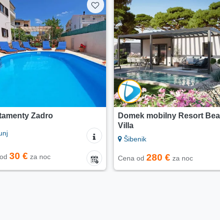
4.7/5
k mobilny Resort Beach
Apartamenty Villa Maria
Primošten
nik
50 €
280 €
Cena od
za noc
 od
za noc