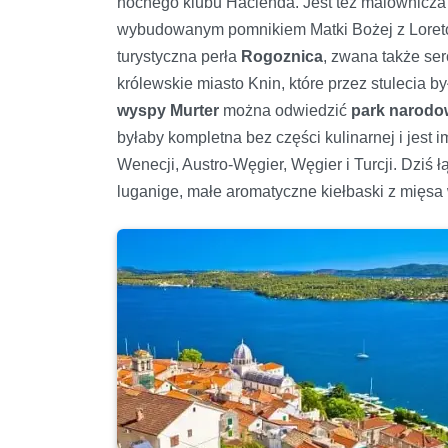
nocnego klubu Hacienda. Jest też malownicz
wybudowanym pomnikiem Matki Bożej z Loreto 
turystyczna perła
Rogoznica
, zwana także se
królewskie miasto Knin, które przez stulecia 
wyspy Murter
można odwiedzić
park narodo
byłaby kompletna bez części kulinarnej i jest 
Wenecji, Austro-Węgier, Węgier i Turcji. Dziś ł
luganige, małe aromatyczne kiełbaski z mięsa 