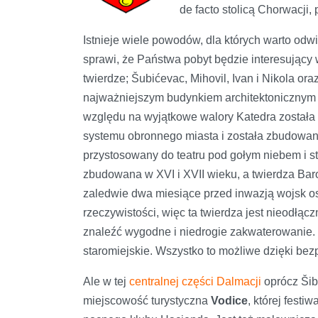
de facto stolicą Chorwacji,
Istnieje wiele powodów, dla których warto odw
sprawi, że Państwa pobyt będzie interesujący 
twierdze; Šubićevac, Mihovil, Ivan i Nikola o
najważniejszym budynkiem architektonicznym w
względu na wyjątkowe walory Katedra został
systemu obronnego miasta i została zbudowana 
przystosowany do teatru pod gołym niebem i s
zbudowana w XVI i XVII wieku, a twierdza Ba
zaledwie dwa miesiące przed inwazją wojsk o
rzeczywistości, więc ta twierdza jest nieodłąc
znaleźć wygodne i niedrogie zakwaterowanie.
staromiejskie. Wszystko to możliwe dzięki be
Ale w tej
centralnej części Dalmacji
oprócz Šib
miejscowość turystyczna
Vodice
, której fest