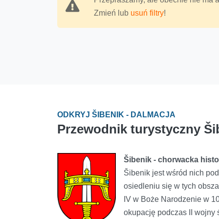
Zmień lub
usuń filtry
!
ODKRYJ ŠIBENIK - DALMACJA
Przewodnik turystyczny Ši
Šibenik - chorwacka histo
Šibenik jest wśród nich pod
osiedleniu się w tych obsz
IV w Boże Narodzenie w 106
okupację podczas II wojny ś