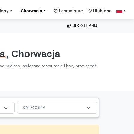
iony
Chorwacja
Last minute
Ulubione
UDOSTĘPNIJ
ja
, Chorwacja
awe miejsca, najlepsze restauracje i bary oraz spędź
KATEGORIA