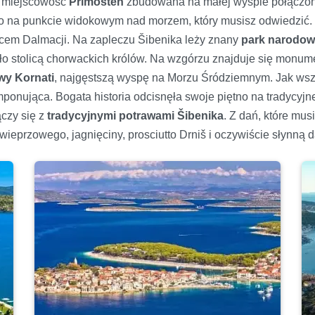
a miejscowość
Primošten
zbudowana na małej wyspie połączone
na punkcie widokowym nad morzem, który musisz odwiedzić. W
rcem Dalmacji. Na zapleczu Šibenika leży znany
park narodow
było stolicą chorwackich królów. Na wzgórzu znajduje się monum
wy Kornati
, najgęstszą wyspę na Morzu Śródziemnym. Jak wszęd
imponująca. Bogata historia odcisnęła swoje piętno na tradycyj
ączy się z
tradycyjnymi potrawami Šibenika
. Z dań, które mu
wieprzowego, jagnięciny, prosciutto Drniš i oczywiście słynną 