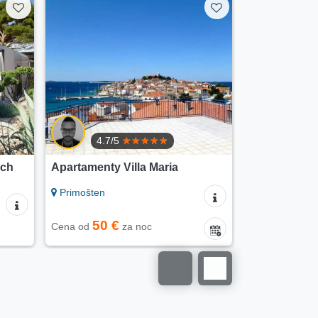
Apartamenty Villa Punta Royal
Robinson tu
Pirovac
Kornati
90 €
120
Cena od
za noc
Cena od