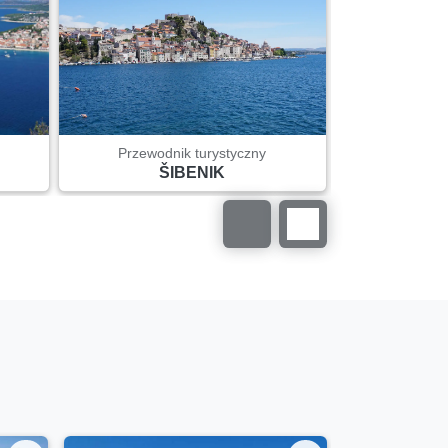
Przewodnik turystyczny
Przewod
ŠIBENIK
S