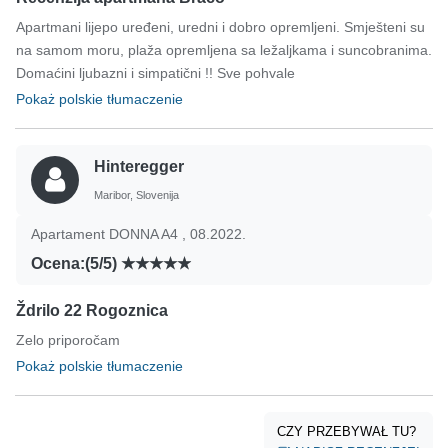
Apartmani lijepo uređeni, uredni i dobro opremljeni. Smješteni su
na samom moru, plaža opremljena sa ležaljkama i suncobranima.
Domaćini ljubazni i simpatični !! Sve pohvale
Pokaż polskie tłumaczenie
Hinteregger
Maribor, Slovenija
Apartament DONNA A4 , 08.2022.
Ocena:(5/5)
Ždrilo 22 Rogoznica
Zelo priporočam
Pokaż polskie tłumaczenie
CZY PRZEBYWAŁ TU?