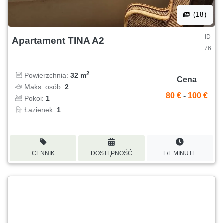
(18)
ID
Apartament TINA A2
76
2
Powierzchnia:
32 m
Cena
Maks. osób:
2
80 €
-
100 €
Pokoi:
1
Łazienek:
1
CENNIK
DOSTĘPNOŚĆ
F/L MINUTE