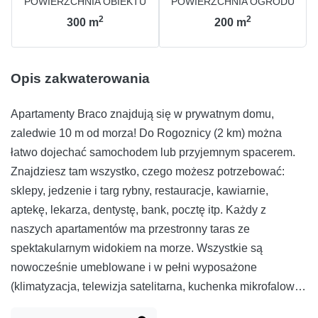
POWIERZCHNIA OBIEKTU
POWIERZCHNIA OGRODU
2
2
300
m
200
m
Opis zakwaterowania
Apartamenty Braco znajdują się w prywatnym domu,
zaledwie 10 m od morza! Do Rogoznicy (2 km) można
łatwo dojechać samochodem lub przyjemnym spacerem.
Znajdziesz tam wszystko, czego możesz potrzebować:
sklepy, jedzenie i targ rybny, restauracje, kawiarnie,
aptekę, lekarza, dentystę, bank, pocztę itp. Każdy z
naszych apartamentów ma przestronny taras ze
spektakularnym widokiem na morze. Wszystkie są
nowocześnie umeblowane i w pełni wyposażone
(klimatyzacja, telewizja satelitarna, kuchenka mikrofalowa,
sprzęt kuchenny...). Ponadto zapewniamy prywatny