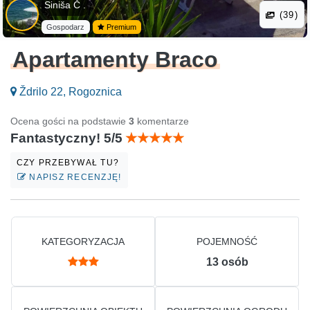
Siniša Č .
(39)
Gospodarz
Premium
Apartamenty Braco
Ždrilo 22, Rogoznica
Ocena gości na podstawie
3
komentarze
Fantastyczny! 5/5
CZY PRZEBYWAŁ TU?
NAPISZ RECENZJĘ!
KATEGORYZACJA
POJEMNOŚĆ
13
osób