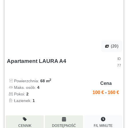
(20)
ID
Apartament LAURA A4
77
2
Powierzchnia:
68 m
Cena
Maks. osób:
4
100 €
-
160 €
Pokoi:
2
Łazienek:
1
CENNIK
DOSTĘPNOŚĆ
F/L MINUTE