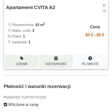
ID
Apartament CVITA A2
79
2
Powierzchnia:
32 m
Cena
Maks. osób:
2
60 €
-
80 €
Pokoi:
1
Łazienek:
1
CENNIK
DOSTĘPNOŚĆ
F/L MINUTE
Płatność i warunki rezerwacji
PODATEK TURYSTYCZNY
Wliczone w cenę