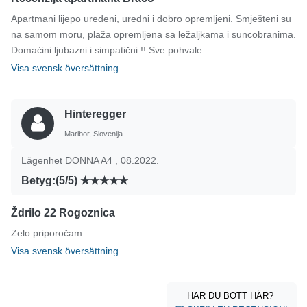
Apartmani lijepo uređeni, uredni i dobro opremljeni. Smješteni su
na samom moru, plaža opremljena sa ležaljkama i suncobranima.
Domaćini ljubazni i simpatični !! Sve pohvale
Visa svensk översättning
Hinteregger
Maribor, Slovenija
Lägenhet DONNA A4 , 08.2022.
Betyg:(5/5)
Ždrilo 22 Rogoznica
Zelo priporočam
Visa svensk översättning
HAR DU BOTT HÄR?