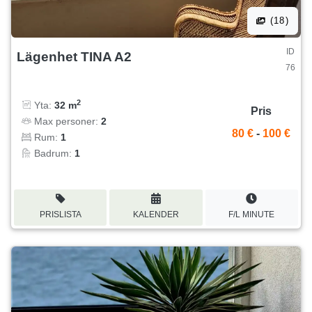
(18)
ID
Lägenhet TINA A2
76
2
Yta:
32 m
Pris
Max personer:
2
80 €
-
100 €
Rum:
1
Badrum:
1
PRISLISTA
KALENDER
F/L MINUTE