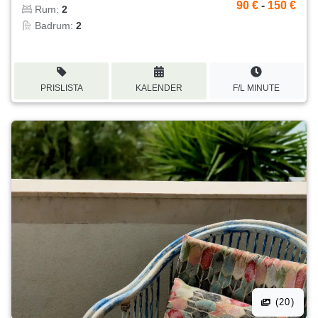
90 €
-
150 €
Rum:
2
Badrum:
2
PRISLISTA
KALENDER
F/L MINUTE
(20)