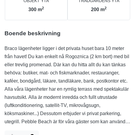
OBJEKT YTA
TRÄDGÅRDENS YTA
2
2
300
m
200
m
Boende beskrivning
Braco lägenheter ligger i det privata huset bara 10 meter
från havet! Du kan enkelt nå Rogoznica (2 km bort) med bil
eller trevlig promenad. Där kan du hitta allt du kan tänkas
behöva: butiker, mat- och fiskmarknader, restauranger,
kaféer, bondgård, läkare, tandläkare, bank, postkontor etc.
Alla våra lägenheter har en rymlig terrass med spektakulär
havsutsikt. Alla är modernt inredda och fullt utrustade
(luftkonditionering, satellit-TV, mikrovågsugn,
köksmaskiner...) Dessutom erbjuder vi privat parkering,
utegrill. Pebble Beach är för våra gäster som kan använda
stranddusch, strandbord och stolset, parasoll, hopfällbara