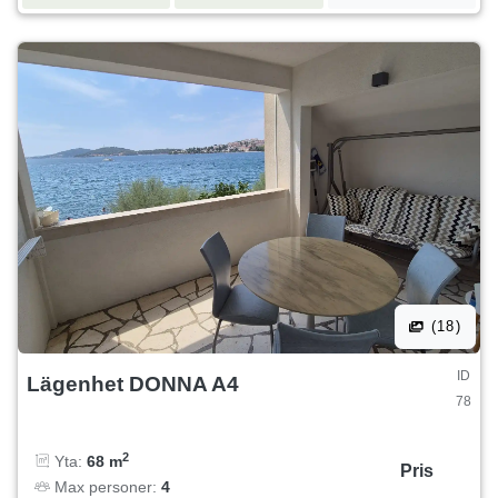
(18)
ID
Lägenhet DONNA A4
78
2
Yta:
68 m
Pris
Max personer:
4