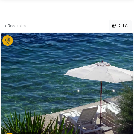
Hoppa till huvudinnehållet
DELA
Rogoznica