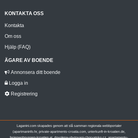
KONTAKTA OSS
Kontakta
Om oss
Hjälp (FAQ)
ÄGARE AV BOENDE
Annonsera ditt boende
Logga in
Registrering
Laganini.com skapades genom att slå samman regionala webbportaler
(apartmaninfo.hr, private-apartments-croatia.com, unterkunft-in-kroatien.de,
ferienwohnungen-kroatien.at, dovolena-ubytovani-chorvatsko.cz, apartamenty-