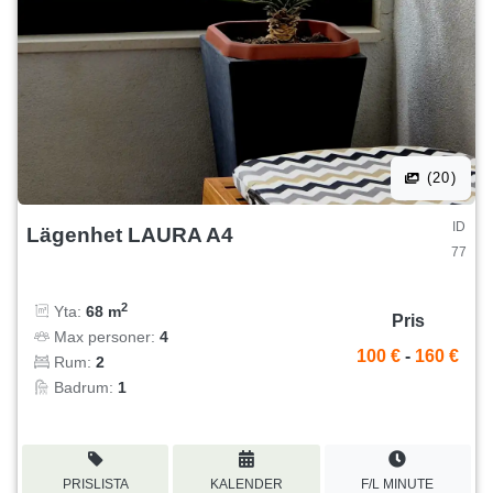
(20)
ID
Lägenhet LAURA A4
77
2
Yta:
68 m
Pris
Max personer:
4
100 €
-
160 €
Rum:
2
Badrum:
1
PRISLISTA
KALENDER
F/L MINUTE