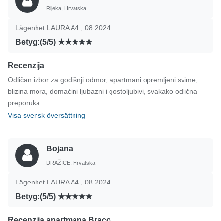
Rijeka, Hrvatska
Lägenhet LAURA A4 , 08.2024.
Betyg:(5/5)
Recenzija
Odličan izbor za godišnji odmor, apartmani opremljeni svime,
blizina mora, domaćini ljubazni i gostoljubivi, svakako odlična
preporuka
Visa svensk översättning
Bojana
DRAŽICE, Hrvatska
Lägenhet LAURA A4 , 08.2024.
Betyg:(5/5)
Recenzija apartmana Braco