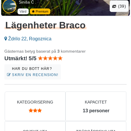
Siniša Č .
(39)
Värd
Premium
Lägenheter Braco
Ždrilo 22, Rogoznica
Gästernas betyg baserat på
3
kommentarer
Utmärkt! 5/5
HAR DU BOTT HÄR?
SKRIV EN RECENSION!
KATEGORISERING
KAPACITET
13
personer