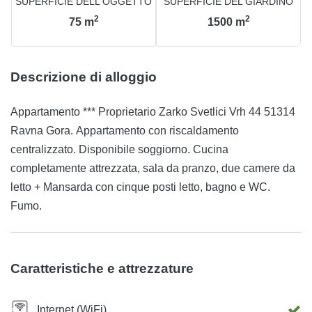
SUPERFICIE DELL'OGGETTO
SUPERFICIE DEL GIARDINO
2
2
75
m
1500
m
Descrizione di alloggio
Appartamento *** Proprietario Zarko Svetlici Vrh 44 51314
Ravna Gora. Appartamento con riscaldamento
centralizzato. Disponibile soggiorno. Cucina
completamente attrezzata, sala da pranzo, due camere da
letto + Mansarda con cinque posti letto, bagno e WC.
Fumo.
Caratteristiche e attrezzature
Internet (WiFi)