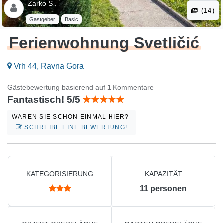
Žarko S .
(14)
Gastgeber
Basic
Ferienwohnung Svetličić
Vrh 44, Ravna Gora
Gästebewertung basierend auf
1
Kommentare
Fantastisch! 5/5
WAREN SIE SCHON EINMAL HIER?
SCHREIBE EINE BEWERTUNG!
KATEGORISIERUNG
KAPAZITÄT
11
personen