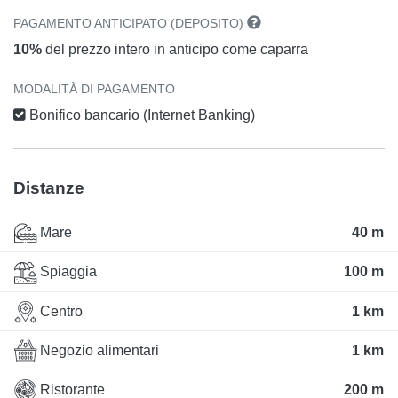
PAGAMENTO ANTICIPATO (DEPOSITO)
10%
del prezzo intero in anticipo come caparra
MODALITÀ DI PAGAMENTO
Bonifico bancario (Internet Banking)
Distanze
Mare
40 m
Spiaggia
100 m
Centro
1 km
Negozio alimentari
1 km
Ristorante
200 m