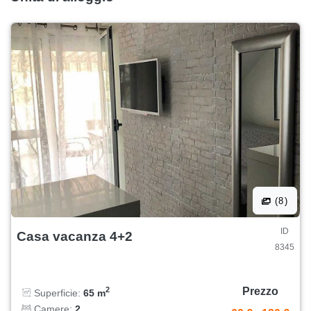
(8)
ID
Casa vacanza 4+2
8345
Prezzo
2
Superficie:
65 m
Camere:
2