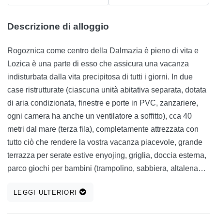
Descrizione di alloggio
Rogoznica come centro della Dalmazia è pieno di vita e
Lozica è una parte di esso che assicura una vacanza
indisturbata dalla vita precipitosa di tutti i giorni. In due
case ristrutturate (ciascuna unità abitativa separata, dotata
di aria condizionata, finestre e porte in PVC, zanzariere,
ogni camera ha anche un ventilatore a soffitto), cca 40
metri dal mare (terza fila), completamente attrezzata con
tutto ciò che rendere la vostra vacanza piacevole, grande
terrazza per serate estive enyojing, griglia, doccia esterna,
parco giochi per bambini (trampolino, sabbiera, altalena
piccola, piscina per bambini) e ampio parcheggio, siamo
LEGGI ULTERIORI
sicuri che vi divertirete.