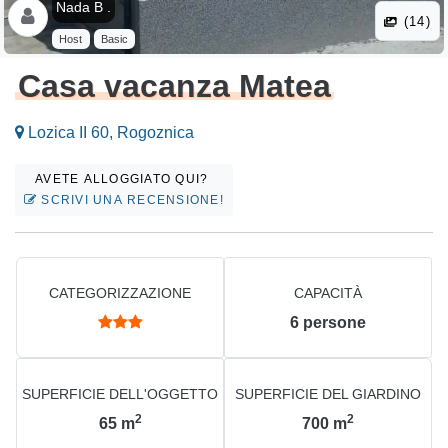
Nada B .
(14)
Host
Basic
Casa vacanza Matea
Lozica II 60, Rogoznica
AVETE ALLOGGIATO QUI?
SCRIVI UNA RECENSIONE!
CATEGORIZZAZIONE
CAPACITÀ
6
persone
SUPERFICIE DELL'OGGETTO
SUPERFICIE DEL GIARDINO
2
2
65
m
700
m