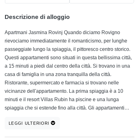
Descrizione di alloggio
Apartmani Jasmina Rovinj Quando diciamo Rovigno
rievociamo immediatamente il romanticismo, per lunghe
passeggiate lungo la spiaggia, il pittoresco centro storico.
Questi appartamenti sono situati in questa bellissima città,
a 15 minuti a piedi dal centro della città. Si trovano in una
casa di famiglia in una zona tranquilla della città.
Ristorante, supermercato e farmacia si trovano nelle
vicinanze dell'appartamento. La prima spiaggia è a 10
minuti e il resort Villas Rubin ha piscine e una lunga
spiaggia che si estende fino alla città. Gli appartamenti
sono ideali per famiglie, coppie e coloro che vogliono
LEGGI ULTERIORI
trascorrere le loro vacanze in un ambiente tranquillo e
floreale. Quando ti stanchi di nuotare nel mare bello e