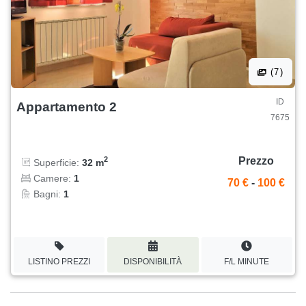
(7)
ID
Appartamento 2
7675
Prezzo
2
Superficie:
32 m
Camere:
1
70 €
-
100 €
Bagni:
1
LISTINO PREZZI
DISPONIBILITÀ
F/L MINUTE