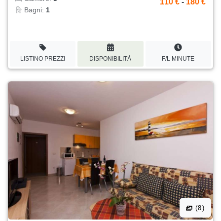
110 €
-
180 €
Bagni:
1
LISTINO PREZZI
DISPONIBILITÀ
F/L MINUTE
(8)