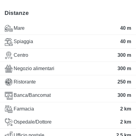
Distanze
Mare
40 m
Spiaggia
40 m
Centro
300 m
Negozio alimentari
300 m
Ristorante
250 m
Banca/Bancomat
300 m
Farmacia
2 km
Ospedale/Dottore
2 km
Ufficio postale
2.5 km